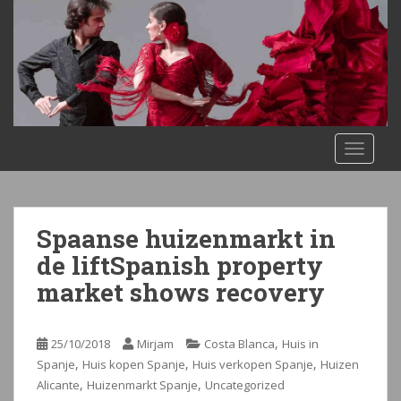
S
k
i
p
t
o
m
TOGGLE
a
i
n
c
Spaanse huizenmarkt in
o
n
de liftSpanish property
t
market shows recovery
e
n
t
,
25/10/2018
Mirjam
Costa Blanca
Huis in
,
,
,
Spanje
Huis kopen Spanje
Huis verkopen Spanje
Huizen
,
,
Alicante
Huizenmarkt Spanje
Uncategorized