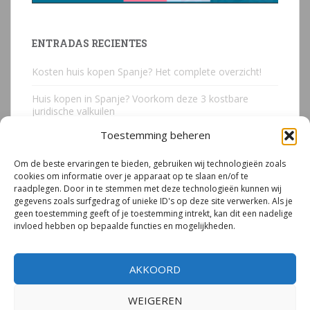
ENTRADAS RECIENTES
Kosten huis kopen Spanje? Het complete overzicht!
Huis kopen in Spanje? Voorkom deze 3 kostbare
juridische valkuilen
Toestemming beheren
Due Diligence Spaans vastgoed
Om de beste ervaringen te bieden, gebruiken wij technologieën zoals
Emigreren naar Spanje Expert Call | Illegaal bouwen
cookies om informatie over je apparaat op te slaan en/of te
door Mirjam van Riet (jan 2026)
raadplegen. Door in te stemmen met deze technologieën kunnen wij
gegevens zoals surfgedrag of unieke ID's op deze site verwerken. Als je
Illegale bouw Spanje
geen toestemming geeft of je toestemming intrekt, kan dit een nadelige
invloed hebben op bepaalde functies en mogelijkheden.
AKKOORD
WEIGEREN