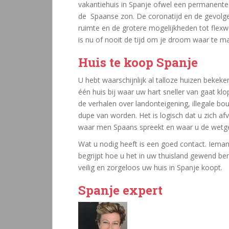
vakantiehuis in Spanje ofwel een permanent
de Spaanse zon. De coronatijd en de gevolge
ruimte en de grotere mogelijkheden tot flexwe
is nu of nooit de tijd om je droom waar te m
Huis te koop Spanje
U hebt waarschijnlijk al talloze huizen bekeke
één huis bij waar uw hart sneller van gaat k
de verhalen over landonteigening, illegale b
dupe van worden. Het is logisch dat u zich a
waar men Spaans spreekt en waar u de wetgev
Wat u nodig heeft is een goed contact. Iema
begrijpt hoe u het in uw thuisland gewend ben
veilig en zorgeloos uw huis in Spanje koopt.
Spanje expert