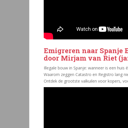
Emigreren naar Spanje E
door Mirjam van Riet (ja
Illegale bouw in Spanje: wanneer is een huis é
Waarom zeggen Catastro en Registro lang nie
Ontdek de grootste valkuilen voor kopers, voo