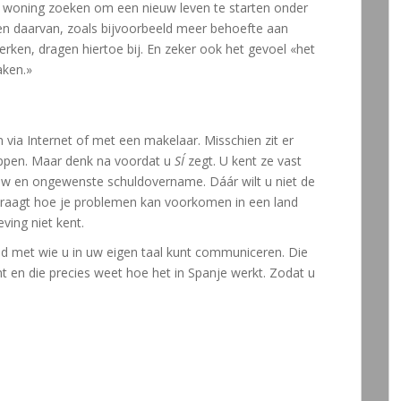
e woning zoeken om een nieuw leven te starten onder
n daarvan, zoals bijvoorbeeld meer behoefte aan
rken, dragen hiertoe bij. En zeker ook het gevoel «het
aken.»
n via Internet of met een makelaar. Misschien zit er
loppen. Maar denk na voordat u
SÍ
zegt. U kent ze vast
ouw en ongewenste schuldovername. Dáár wilt u niet de
fvraagt hoe je problemen kan voorkomen in een land
ing niet kent.
nd met wie u in uw eigen taal kunt communiceren. Die
t en die precies weet hoe het in Spanje werkt. Zodat u