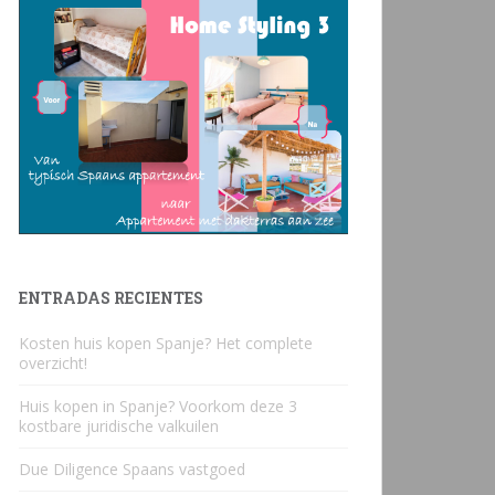
ENTRADAS RECIENTES
Kosten huis kopen Spanje? Het complete
overzicht!
Huis kopen in Spanje? Voorkom deze 3
kostbare juridische valkuilen
Due Diligence Spaans vastgoed