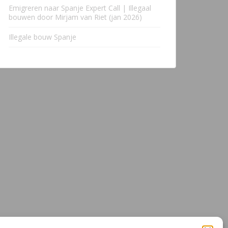
Emigreren naar Spanje Expert Call | Illegaal
bouwen door Mirjam van Riet (jan 2026)
Illegale bouw Spanje