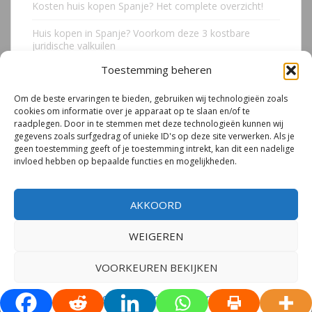
Kosten huis kopen Spanje? Het complete overzicht!
Huis kopen in Spanje? Voorkom deze 3 kostbare
juridische valkuilen
Toestemming beheren
Due Diligence Spaans vastgoed
Om de beste ervaringen te bieden, gebruiken wij technologieën zoals
Emigreren naar Spanje Expert Call | Illegaal bouwen
cookies om informatie over je apparaat op te slaan en/of te
door Mirjam van Riet (jan 2026)
raadplegen. Door in te stemmen met deze technologieën kunnen wij
gegevens zoals surfgedrag of unieke ID's op deze site verwerken. Als je
Illegale bouw Spanje
geen toestemming geeft of je toestemming intrekt, kan dit een nadelige
invloed hebben op bepaalde functies en mogelijkheden.
AKKOORD
WEIGEREN
© 2026
Mirjam van Riet | Spanje Expert
– Alle rechten voorbehouden.
Privacyverklaring
|
Cookiebeleid
VOORKEUREN BEKIJKEN
Tema por
Colorlib
Desarrollado por
WordPress