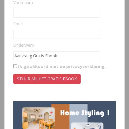
Voornaam
Email
Onderwerp
Ik ga akkoord met de
privacyverklaring
.