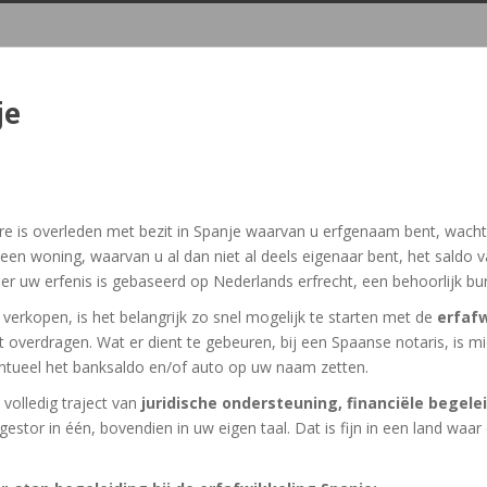
je
rbare is overleden met bezit in Spanje waarvan u erfgenaam bent, wach
 een woning, waarvan u al dan niet al deels eigenaar bent, het sald
er uw erfenis is gebaseerd op Nederlands erfrecht, een behoorlijk bu
verkopen, is het belangrijk zo snel mogelijk te starten met de
erfafw
overdragen. Wat er dient te gebeuren, bij een Spaanse notaris, is mi
ntueel het banksaldo en/of auto op uw naam zetten.
 volledig traject van
juridische ondersteuning, financiële begele
estor in één, bovendien in uw eigen taal. Dat is fijn in een land waar