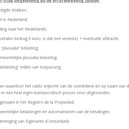
-stap begeleiding bij de erfafwikkeling Spanje:
digde stukken;
l in Nederland;
ling naar het Nederlands;
 betalen bedrag 0 euro, is dat een vereiste) + eventuele afdracht;
“plusvalia” belasting;
eentelijke plusvalia belasting;
nbelasting” indien van toepassing;
ffen waardoor het saldo vrijkomt van de overledene en op naam van d
er een heel eigen bureaucratisch proces voor uitgevonden;
fgenaam in het Registro de la Propiedad;
meentelijke belastingen en automatiseren van de betalingen;
Vereniging van Eigenaren (Comunidad).