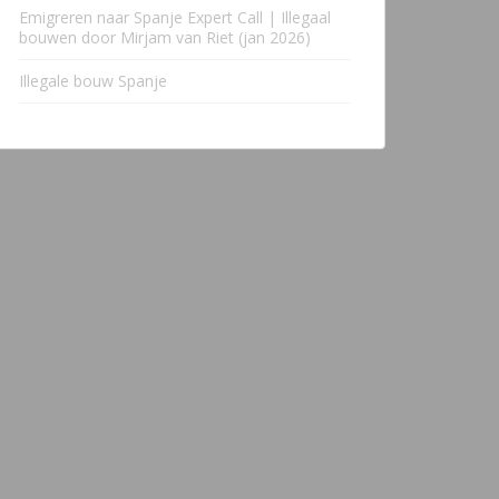
Emigreren naar Spanje Expert Call | Illegaal
bouwen door Mirjam van Riet (jan 2026)
Illegale bouw Spanje