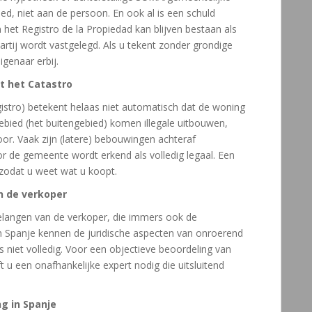
d, niet aan de persoon. En ook al is een schuld
n het Registro de la Propiedad kan blijven bestaan als
rtij wordt vastgelegd. Als u tekent zonder grondige
igenaar erbij.
et het Catastro
gistro) betekent helaas niet automatisch dat de woning
gebied (het buitengebied) komen illegale uitbouwen,
r. Vaak zijn (latere) bebouwingen achteraf
oor de gemeente wordt erkend als volledig legaal. Een
l zodat u weet wat u koopt.
n de verkoper
elangen van de verkoper, die immers ook de
in Spanje kennen de juridische aspecten van onroerend
 niet volledig. Voor een objectieve beoordeling van
 u een onafhankelijke expert nodig die uitsluitend
g in Spanje