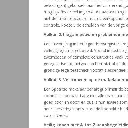
belastingen) gekoppeld aan het onroerend goe
mogelijk financieel ingelost, de aantekening i
niet de juiste procedure met de verkopende pa
controle, koopt u de schulden van de vorige e
Valkuil 2: Illegale bouw en problemen m
Een inschrijving in het eigendomsregister (Re
volledig legaal is gebouwd. Vooral in rústico 
zwembaden of complete constructies vaak voo
geregulariseerd, hetgeen echter niet altijd d
grondige legaliteitscheck vooraf is essentiee
Valkuil 3: Vertrouwen op de makelaar va
Een Spaanse makelaar behartigt primair de b
commissie betaalt. Lang niet alle makelaars 
goed door en door, en dus is hun advies soms
het reserveringscontract en de koopakte heeft
voor ú werkt.
Veilig kopen met A-tot-Z koopbegeleidin