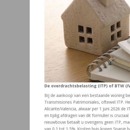
De overdrachtsbelasting (ITP) of BTW (I
Bij de aankoop van een bestaande woning bet
Transmisiones Patrimoniales, oftewel ITP. Het
Alicante/Valencia, alwaar per 1 juni 2026 de I
en tijdig afdragen van dit formulier is cruci
nieuwbouw betaalt u overigens geen ITP, maa
van 0,1 tot 1,5%. Kosten huis kopen Spanje h