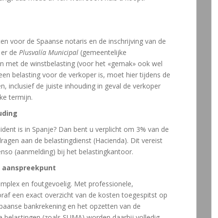
ten voor de Spaanse notaris en de inschrijving van de
 er de
Plusvalía Municipal
(gemeentelijke
n met de winstbelasting (voor het «gemak» ook wel
 een belasting voor de verkoper is, moet hier tijdens de
, inclusief de juiste inhouding in geval de verkoper
ke termijn.
uding
ident is in Spanje? Dan bent u verplicht om 3% van de
agen aan de belastingdienst (Hacienda). Dit vereist
enso (aanmelding) bij het belastingkantoor.
st aanspreekpunt
omplex en foutgevoelig. Met professionele,
raf een exact overzicht van de kosten toegespitst op
Spaanse bankrekening en het opzetten van de
 belastingen (zoals SUMA) worden daarbij volledig