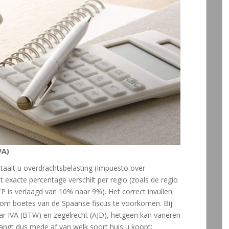
VA)
aalt u overdrachtsbelasting (Impuesto over
 exacte percentage verschilt per regio (zoals de regio
TP is verlaagd van 10% naar 9%). Het correct invullen
aal om boetes van de Spaanse fiscus te voorkomen. Bij
r IVA (BTW) en zegelrecht (AJD), hetgeen kan variëren
angt dus mede af van welk soort huis u koopt: