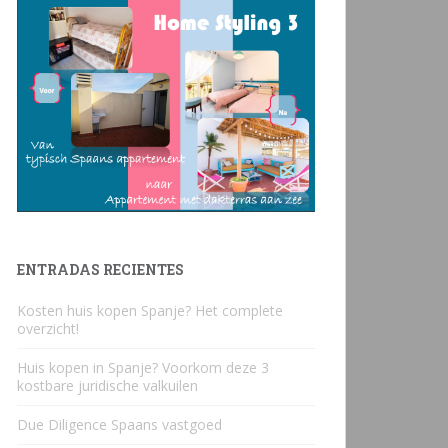
ENTRADAS RECIENTES
Kosten huis kopen Spanje? Het complete
overzicht!
Huis kopen in Spanje? Voorkom deze 3
kostbare juridische valkuilen
Due Diligence Spaans vastgoed