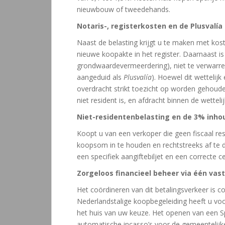
nieuwbouw of tweedehands.
Notaris-, registerkosten en de Plusvalía
Naast de belasting krijgt u te maken met kos
nieuwe koopakte in het register. Daarnaast is
grondwaardevermeerdering), niet te verwarre
aangeduid als
Plusvalía
). Hoewel dit wettelijk
overdracht strikt toezicht op worden gehouden
niet resident is, en afdracht binnen de wettelij
Niet-residentenbelasting en de 3% inho
Koopt u van een verkoper die geen fiscaal res
koopsom in te houden en rechtstreeks af te dr
een specifiek aangiftebiljet en een correcte c
Zorgeloos financieel beheer via één va
Het coördineren van dit betalingsverkeer is c
Nederlandstalige koopbegeleiding heeft u voo
het huis van uw keuze. Het openen van een 
automatische incasso’s voor de gemeentelijke