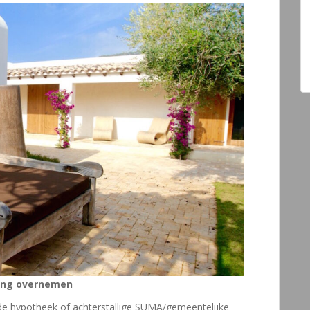
ning overnemen
nde hypotheek of achterstallige SUMA/gemeentelijke