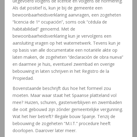
uitgevoerd volgens de licentie en volgens de normering.
Als dat positief is, kun je bij de gemeente een
bewoonbaarheidsverklaring aanvragen, een zogeheten
“licencia de 1ª ocupación”, soms ook “cédula de
habitabilidad” genoemd. Met de
bewoonbaarheidsverklaring kun je vervolgens een
aansluiting vragen op het waternetwerk. Tevens kun je
op basis van alle documentatie een notariële akte op
laten maken, de zogeheten “declaración de obra nueva”
en daarmee je huis, eventueel zwembad en overige
bebouwing in laten schrijven in het Registro de la
Propiedad.
Bovenstaande beschrijft dus hoe het formeel zou
moeten. Maar waar staat het Spaanse platteland vol
mee? Huizen, schuren, gastenverblijven en zwembaden
die ooit gebouwd zijn zónder gemeentelijke vergunning.
Wat het hier betreft? Illegale bouw Spanje. Tenzij de
bebouwing de zogeheten “M.I.T.” procedure heeft
doorlopen. Daarover later meer.