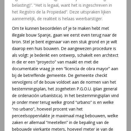
belasting)”. “Het is legaal, want het is ingeschreven in
het Registro de la Propiedad”. Deze uitspraken lijken
aannemelijk, de realiteit is helaas weerbarstiger.
Om te kunnen beoordelen of je te maken hebt met
illegale bouw Spanje, gaan we eerst even terug naar de
bron. Stel je bent eigenaar van een stuk grond en je wilt
daarop een huis bouwen. De aangewezen procedure is
als volgt: je bedenkt een ontwerp, schakelt een architect
in die er een “proyecto” van maakt en met die
documentatie vraag je een “licencia de obra mayor” aan
bij de betreffende gemeente. De gemeente checkt
vervolgens of de bouw voldoet aan de normen van het
bestemmingsplan, het zogeheten P.G.O.U. (plan general
de ordenación urbanística). In het bestemmingsplan vind
je onder meer terug welke grond “urbano” is en welke
“no urbano”, hoeveel procent van het
perceelsoppervlakte je maximaal mag bebouwen, welke
zaken er allemaal “meetellen” in de bepaling van de
bebouwde vierkante meters, hoeveel meter je van de