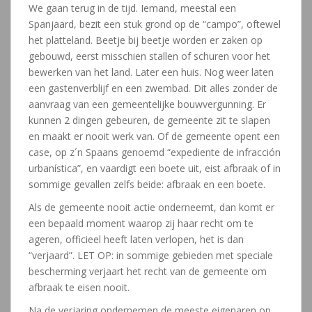
We gaan terug in de tijd. Iemand, meestal een
Spanjaard, bezit een stuk grond op de “campo”, oftewel
het platteland. Beetje bij beetje worden er zaken op
gebouwd, eerst misschien stallen of schuren voor het
bewerken van het land. Later een huis. Nog weer laten
een gastenverblijf en een zwembad. Dit alles zonder de
aanvraag van een gemeentelijke bouwvergunning. Er
kunnen 2 dingen gebeuren, de gemeente zit te slapen
en maakt er nooit werk van. Of de gemeente opent een
case, op z´n Spaans genoemd “expediente de infracción
urbanística”, en vaardigt een boete uit, eist afbraak of in
sommige gevallen zelfs beide: afbraak en een boete.
Als de gemeente nooit actie onderneemt, dan komt er
een bepaald moment waarop zij haar recht om te
ageren, officieel heeft laten verlopen, het is dan
“verjaard”. LET OP: in sommige gebieden met speciale
bescherming verjaart het recht van de gemeente om
afbraak te eisen nooit.
Na de verjaring ondernemen de meeste eigenaren op