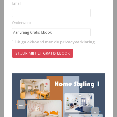
Email
Onderwerp
Ik ga akkoord met de
privacyverklaring
.