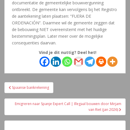
documentatie de gemeentelijke bouwvergunning
ontbreekt. De gemeente kan vervolgens bij het Registro
de aantekening laten plaatsen: “FUERA DE
ORDENACIÓN”. Daarmee wil de gemeente zeggen dat
de bebouwing NIET overeenstemt met het huidige
bestemmingsplan. Later meer over de mogelijke
consequenties daarvan.
Vind je dit nuttig? Deel het!
Navegación
Spaanse bankrekening
de
entradas
Emigreren naar Spanje Expert Call | Illegaal bouwen door Mirjam
van Riet (jan 2026)