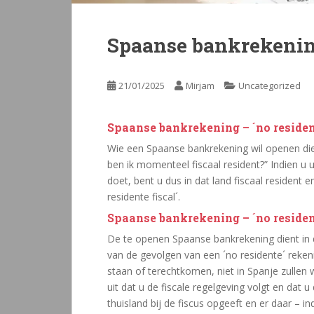
Spaanse bankrekeni
21/01/2025
Mirjam
Uncategorized
Spaanse bankrekening – ´no residen
Wie een Spaanse bankrekening wil openen dient
ben ik momenteel fiscaal resident?” Indien u
doet, bent u dus in dat land fiscaal resident
residente fiscal´.
Spaanse bankrekening – ´no residen
De te openen Spaanse bankrekening dient in d
van de gevolgen van een ´no residente´ reken
staan of terechtkomen, niet in Spanje zullen
uit dat u de fiscale regelgeving volgt en dat
thuisland bij de fiscus opgeeft en er daar – i