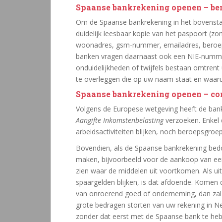
Spaanse bankrekening openen – b
Om de Spaanse bankrekening in het bovensta
duidelijk leesbaar kopie van het paspoort (z
woonadres, gsm-nummer, emailadres, beroe
banken vragen daarnaast ook een NIE-nummer, n
onduidelijkheden of twijfels bestaan omtren
te overleggen die op uw naam staat en waaruit 
Spaanse bankrekening openen – con
Volgens de Europese wetgeving heeft de bank
Aangifte Inkomstenbelasting
verzoeken. Enkel
arbeidsactiviteiten blijken, noch beroepsgroep
Bovendien, als de Spaanse bankrekening bedo
maken, bijvoorbeeld voor de aankoop van een
zien waar de middelen uit voortkomen. Als u
spaargelden blijken, is dat afdoende. Komen d
van onroerend goed of onderneming, dan za
grote bedragen storten van uw rekening in N
zonder dat eerst met de Spaanse bank te heb