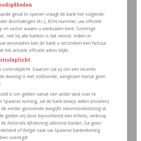
enodigdheden
ande geval te openen vraagt de bank het volgende:
onder doorhalingen etc.), BSN-nummer, uw officiële
p en sector waarin u werkzaam bent. Sommige
iet bij alle banken is dat vereist. Indien er
t uw woonadres kan de bank u verzoeken een factuur
het actuele officiële adres blijkt.
troleplicht
 controleplicht. Daarom zal zij om een recente
 de
Aanslag
is niet voldoende, aangezien hieruit geen
.
eld is om gelden vanuit een ander land over te
 Spaanse woning, zal de bank bewijs willen (moeten)
it de eerder genoemde
Aangifte Inkomstenbelasting
al
e gelden vrij door bijvoorbeeld een erfenis, verkoop
l de
Notariële Afrekening
uitkomst bieden. Ga geen
ederland of België naar uw Spaanse bankrekening
ben overlegd!