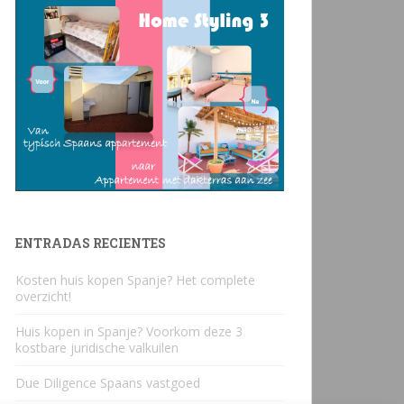
ENTRADAS RECIENTES
Kosten huis kopen Spanje? Het complete
overzicht!
Huis kopen in Spanje? Voorkom deze 3
kostbare juridische valkuilen
Due Diligence Spaans vastgoed