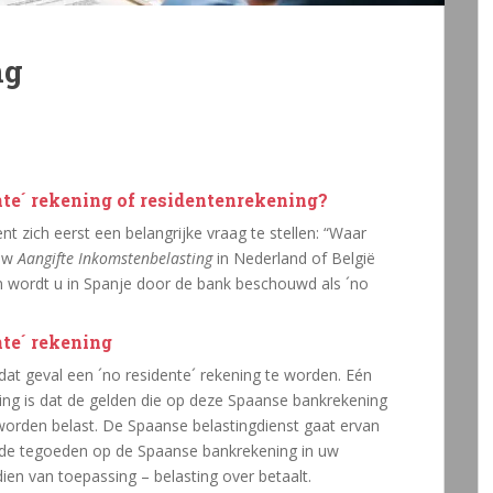
ng
te´ rekening of residentenrekening?
 zich eerst een belangrijke vraag te stellen: “Waar
 uw
Aangifte Inkomstenbelasting
in Nederland of België
 en wordt u in Spanje door de bank beschouwd als ´no
te´ rekening
at geval een ´no residente´ rekening te worden. Eén
ing is dat de gelden die op deze Spaanse bankrekening
 worden belast. De Spaanse belastingdienst gaat ervan
 u de tegoeden op de Spaanse bankrekening in uw
ndien van toepassing – belasting over betaalt.