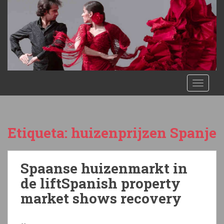
S
k
i
p
t
o
m
TOGGLE
a
i
n
c
Etiqueta:
huizenprijzen Spanje
o
n
t
Spaanse huizenmarkt in
e
n
de liftSpanish property
t
market shows recovery