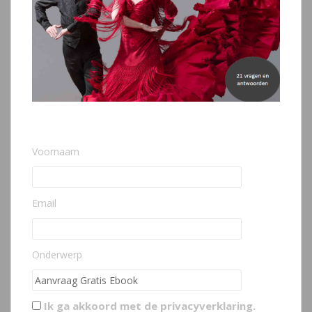
Voornaam
Email
Onderwerp
Ik ga akkoord met de
privacyverklaring
.