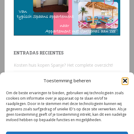
ENTRADAS RECIENTES
Kosten huis kopen Spanje? Het complete overzicht!
Huis kopen in Spanje? Voorkom deze 3 kostbare
Toestemming beheren
juridische valkuilen
Om de beste ervaringen te bieden, gebruiken wij technologieën zoals
Due Diligence Spaans vastgoed
cookies om informatie over je apparaat op te slaan en/of te
raadplegen. Door in te stemmen met deze technologieën kunnen wij
Emigreren naar Spanje Expert Call | Illegaal bouwen
gegevens zoals surfgedrag of unieke ID's op deze site verwerken. Als je
door Mirjam van Riet (jan 2026)
geen toestemming geeft of je toestemming intrekt, kan dit een nadelige
invloed hebben op bepaalde functies en mogelijkheden.
Illegale bouw Spanje