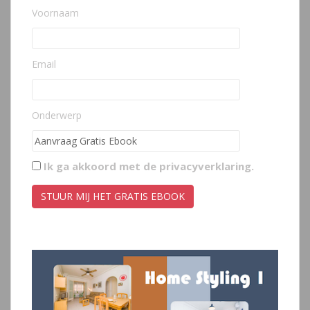
Voornaam
Email
Onderwerp
Ik ga akkoord met de
privacyverklaring
.