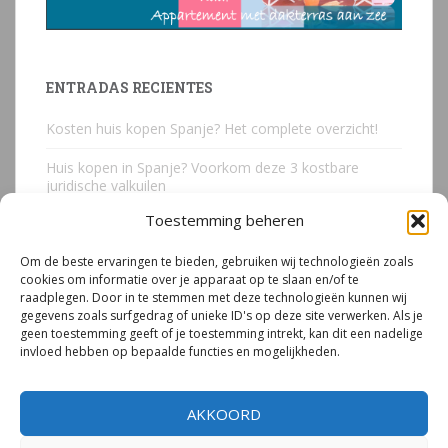
ENTRADAS RECIENTES
Kosten huis kopen Spanje? Het complete overzicht!
Huis kopen in Spanje? Voorkom deze 3 kostbare
juridische valkuilen
Toestemming beheren
Due Diligence Spaans vastgoed
Om de beste ervaringen te bieden, gebruiken wij technologieën zoals
Emigreren naar Spanje Expert Call | Illegaal bouwen
cookies om informatie over je apparaat op te slaan en/of te
door Mirjam van Riet (jan 2026)
raadplegen. Door in te stemmen met deze technologieën kunnen wij
gegevens zoals surfgedrag of unieke ID's op deze site verwerken. Als je
Illegale bouw Spanje
geen toestemming geeft of je toestemming intrekt, kan dit een nadelige
invloed hebben op bepaalde functies en mogelijkheden.
AKKOORD