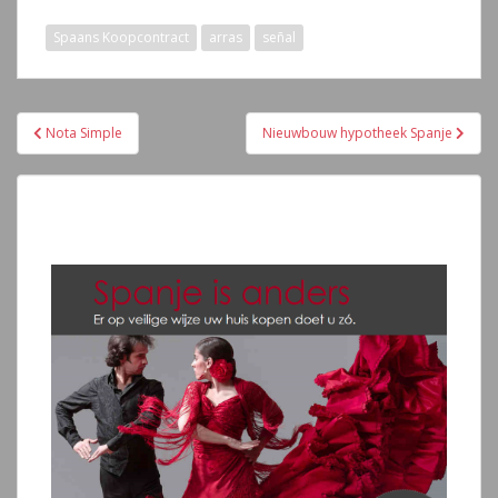
Spaans Koopcontract
arras
señal
Navegación
Nota Simple
Nieuwbouw hypotheek Spanje
de
entradas