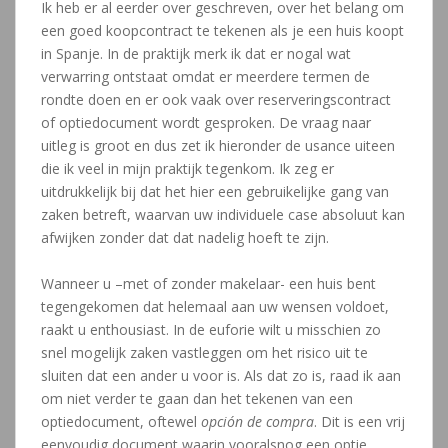
Ik heb er al eerder over geschreven, over het belang om
een goed koopcontract te tekenen als je een huis koopt
in Spanje. In de praktijk merk ik dat er nogal wat
verwarring ontstaat omdat er meerdere termen de
rondte doen en er ook vaak over reserveringscontract
of optiedocument wordt gesproken. De vraag naar
uitleg is groot en dus zet ik hieronder de usance uiteen
die ik veel in mijn praktijk tegenkom. Ik zeg er
uitdrukkelijk bij dat het hier een gebruikelijke gang van
zaken betreft, waarvan uw individuele case absoluut kan
afwijken zonder dat dat nadelig hoeft te zijn.
Wanneer u –met of zonder makelaar- een huis bent
tegengekomen dat helemaal aan uw wensen voldoet,
raakt u enthousiast. In de euforie wilt u misschien zo
snel mogelijk zaken vastleggen om het risico uit te
sluiten dat een ander u voor is. Als dat zo is, raad ik aan
om niet verder te gaan dan het tekenen van een
optiedocument, oftewel
opción de compra
. Dit is een vrij
eenvoudig document waarin vooralsnog een optie