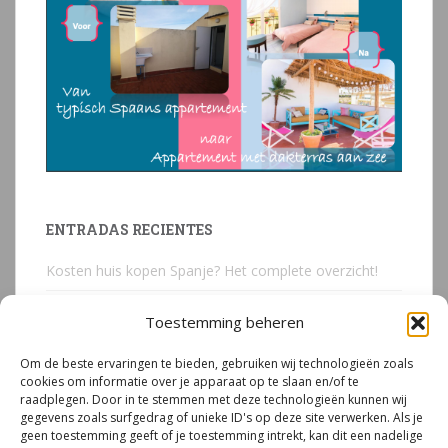
ENTRADAS RECIENTES
Kosten huis kopen Spanje? Het complete overzicht!
Huis kopen in Spanje? Voorkom deze 3 kostbare
Toestemming beheren
juridische valkuilen
Om de beste ervaringen te bieden, gebruiken wij technologieën zoals
Due Diligence Spaans vastgoed
cookies om informatie over je apparaat op te slaan en/of te
raadplegen. Door in te stemmen met deze technologieën kunnen wij
Emigreren naar Spanje Expert Call | Illegaal bouwen
gegevens zoals surfgedrag of unieke ID's op deze site verwerken. Als je
door Mirjam van Riet (jan 2026)
geen toestemming geeft of je toestemming intrekt, kan dit een nadelige