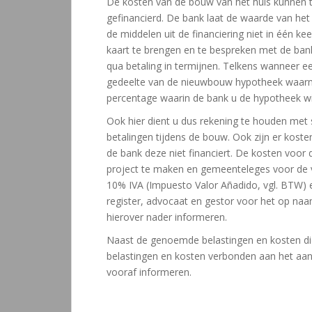
De kosten van de bouw van het huis kunnen
gefinancierd. De bank laat de waarde van het 
de middelen uit de financiering niet in één kee
kaart te brengen en te bespreken met de ba
qua betaling in termijnen. Telkens wanneer e
gedeelte van de nieuwbouw hypotheek waarme
percentage waarin de bank u de hypotheek wil
Ook hier dient u dus rekening te houden met s
betalingen tijdens de bouw. Ook zijn er kost
de bank deze niet financiert. De kosten voor 
project te maken en gemeenteleges voor de 
10% IVA (Impuesto Valor Añadido, vgl. BTW) e
register, advocaat en gestor voor het op naa
hierover nader informeren.
Naast de genoemde belastingen en kosten di
belastingen en kosten verbonden aan het a
vooraf informeren.