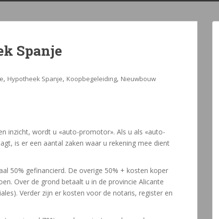
k Spanje
,
,
,
je
Hypotheek Spanje
Koopbegeleiding
Nieuwbouw
en inzicht, wordt u «auto-promotor». Als u als «auto-
t, is er een aantal zaken waar u rekening mee dient
l 50% gefinancierd. De overige 50% + kosten koper
oen. Over de grond betaalt u in de provincie Alicante
s). Verder zijn er kosten voor de notaris, register en