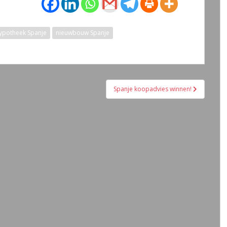
ypotheek Spanje
nieuwbouw Spanje
Spanje koopadvies winnen!