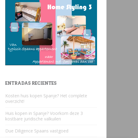
ENTRADAS RECIENTES
Kosten huis kopen Spanje? Het complete
overzicht!
Huis kopen in Spanje? Voorkom deze 3
kostbare juridische valkuilen
Due Diligence Spaans vastgoed