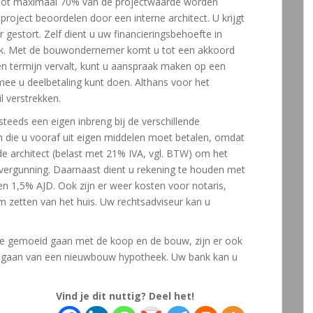
 tot maximaal 70% van de projectwaarde worden
project beoordelen door een interne architect. U krijgt
r gestort. Zelf dient u uw financieringsbehoefte in
nk. Met de bouwondernemer komt u tot een akkoord
en termijn vervalt, kunt u aanspraak maken op een
e u deelbetaling kunt doen. Althans voor het
 verstrekken.
teeds een eigen inbreng bij de verschillende
en die u vooraf uit eigen middelen moet betalen, omdat
de architect (belast met 21% IVA, vgl. BTW) om het
vergunning. Daarnaast dient u rekening te houden met
n 1,5% AJD. Ook zijn er weer kosten voor notaris,
m zetten van het huis. Uw rechtsadviseur kan u
e gemoeid gaan met de koop en de bouw, zijn er ook
angaan van een nieuwbouw hypotheek. Uw bank kan u
Vind je dit nuttig? Deel het!