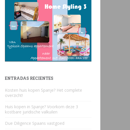
ENTRADAS RECIENTES
Kosten huis kopen Spanje? Het complete
overzicht!
Huis kopen in Spanje? Voorkom deze 3
kostbare juridische valkuilen
Due Diligence Spaans vastgoed