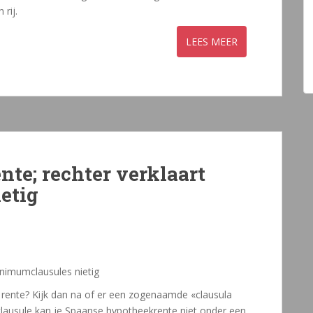
rij.
te; rechter verklaart
etig
inimumclausules nietig
rente? Kijk dan na of er een zogenaamde «clausula
 clausule kan je Spaanse hypotheekrente niet onder een