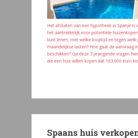
Het afsluiten van een hypotheek in Spanje is 
het aantrekkelijk voor potentiële huizenkope
kunt lenen, met welke looptijd en tegen welk
maandelijkse lasten? Hoe gaat de aanvraag in
beschikken? Op deze 7 prangende vragen hie
die een huis willen kopen dat 163.000 euro ko
Spaans huis verkope