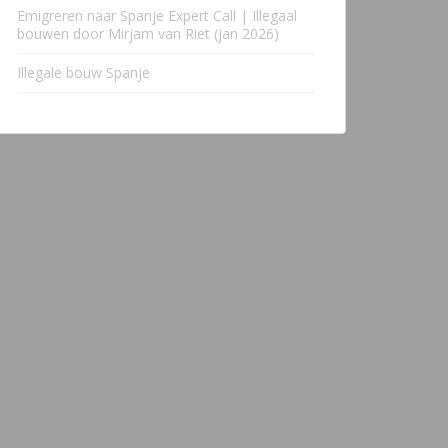
Emigreren naar Spanje Expert Call | Illegaal
bouwen door Mirjam van Riet (jan 2026)
Illegale bouw Spanje