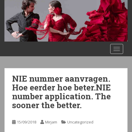
S
k
i
p
t
o
m
TOGGLE
a
i
n
c
NIE nummer aanvragen.
o
n
Hoe eerder hoe beter.NIE
t
number application. The
e
sooner the better.
n
t
15/09/2018
Mirjam
Uncategorized