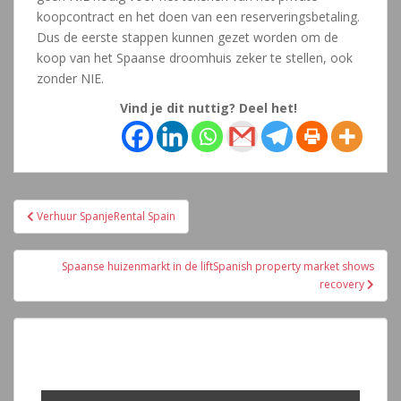
koopcontract en het doen van een reserveringsbetaling.
Dus de eerste stappen kunnen gezet worden om de
koop van het Spaanse droomhuis zeker te stellen, ook
zonder NIE.
Vind je dit nuttig? Deel het!
Navegación
Verhuur SpanjeRental Spain
de
entradas
Spaanse huizenmarkt in de liftSpanish property market shows
recovery