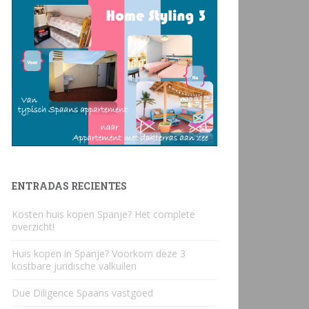
ENTRADAS RECIENTES
Kosten huis kopen Spanje? Het complete
overzicht!
Huis kopen in Spanje? Voorkom deze 3
kostbare juridische valkuilen
Due Diligence Spaans vastgoed