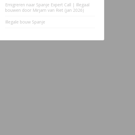
Emigreren naar Spanje Expert Call | Illegaal
bouwen door Mirjam van Riet (jan 2026)
Illegale bouw Spanje