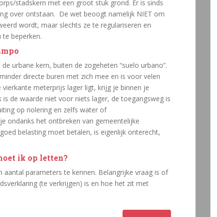
orps/stadskern met een groot stuk grond. Er is sinds
rring over ontstaan. De wet beoogt namelijk NIET om
eerd wordt, maar slechts ze te regulariseren en
 te beperken.
campo
n de urbane kern, buiten de zogeheten “suelo urbano”.
 minder directe buren met zich mee en is voor velen
ierkante meterprijs lager ligt, krijg je binnen je
k is de waarde niet voor niets lager, de toegangsweg is
iting op riolering en zelfs water of
je ondanks het ontbreken van gemeentelijke
oed belasting moet betalen, is eigenlijk onterecht,
oet ik op letten?
een aantal parameters te kennen. Belangrijke vraag is of
verklaring (te verkrijgen) is en hoe het zit met