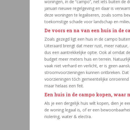
woningen, in de “campo”, net iets buiten de d
januari nieuwe regelgeving en daar is verwa
deze woningen te legaliseren, zoals soms bew
toekomstige schade voor landschap en milieu
De voors en na van een huis in de 
Zoals gezegd ligt een huis in de campo buite
Uiteraard brengt dat meer rust, meer natuur,
dus een aantrekkelijke optie. Ook al omdat de v
budget meer meters huis en terrein. Natuurlij
vaak niet verhard en verlicht, er is geen aanslu
stroomvoorzieningen kunnen ontbreken. Dat 
voorzieningen tóch gemeentelijke onroerend g
maar helaas een feit.
Een huis in de campo kopen, waar m
Als je een dergelijk huis wilt kopen, dien je 
de woning legaal is, of er een bewoonbaarheids
riolering, water & electra.