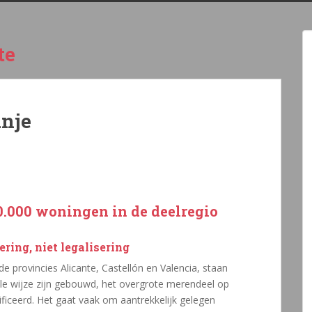
te
anje
50.000 woningen in de deelregio
ring, niet legalisering
e provincies Alicante, Castellón en Valencia, staan
gale wijze zijn gebouwd, het overgrote merendeel op
sificeerd. Het gaat vaak om aantrekkelijk gelegen