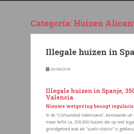
Categoría:
Huizen Alican
Illegale huizen in Sp
03/04/2019
Illegale huizen in Spanje, 3
Valencia
Nieuwe wetgeving beoogt regularise
In de “Comunidad Valenciana”, bestaande uit d
maar liefst ca. 350.000 huizen die op niet le
grondgebied wat als “suelo rústico” is geklas