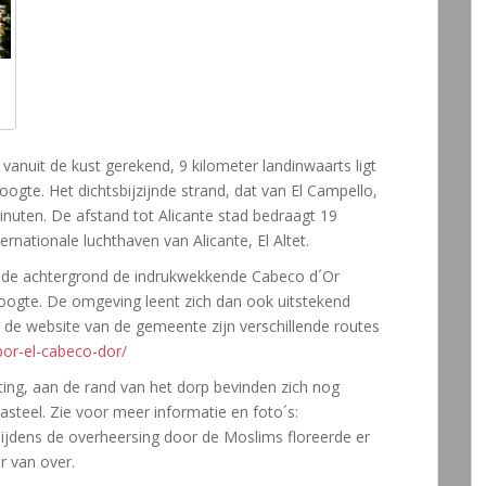
vanuit de kust gerekend, 9 kilometer landinwaarts ligt
ogte. Het dichtsbijzijnde strand, dat van El Campello,
inuten. De afstand tot Alicante stad bedraagt 19
ernationale luchthaven van Alicante, El Altet.
op de achtergrond de indrukwekkende Cabeco d´Or
oogte. De omgeving leent zich dan ook uitstekend
Op de website van de gemeente zijn verschillende routes
por-el-cabeco-dor/
ing, aan de rand van het dorp bevinden zich nog
steel. Zie voor meer informatie en foto´s:
ijdens de overheersing door de Moslims floreerde er
r van over.