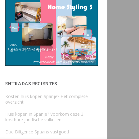
ENTRADAS RECIENTES
Kosten huis kopen Spanje? Het complete
overzicht!
Huis kopen in Spanje? Voorkom deze 3
kostbare juridische valkuilen
Due Diligence Spaans vastgoed