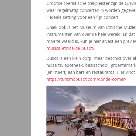
Grootse toeristische trekpleister zijn de
Cueva
waar regelmatig concerten in worden gegeven
– ideale setting voor een fijn concert.
Uniek ook is het Museum van Etnische Muziek
instrumenten van over de hele wereld. En dat
moeite waard is, kun je hier alvast een prev
musica-etnica-de-busot/
Busot is een klein dorp, maar beschikt over all
huisarts, apotheek, basisschool, groentemarkt,
(en meer!) aan bars en restaurants. Hier vindt 
https://turismobusot.com/donde-comer/