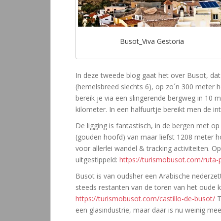
Busot_Viva Gestoria
In deze tweede blog gaat het over Busot, dat 
(hemelsbreed slechts 6), op zo´n 300 meter ho
bereik je via een slingerende bergweg in 10 m
kilometer. In een halfuurtje bereikt men de int
De ligging is fantastisch, in de bergen met 
(gouden hoofd) van maar liefst 1208 meter h
voor allerlei wandel & tracking activiteiten. 
uitgestippeld:
https://turismobusot.com/ruta-
Busot is van oudsher een Arabische nederzett
steeds restanten van de toren van het oude ka
https://turismobusot.com/castillo-de-busot/
T
een glasindustrie, maar daar is nu weinig mee