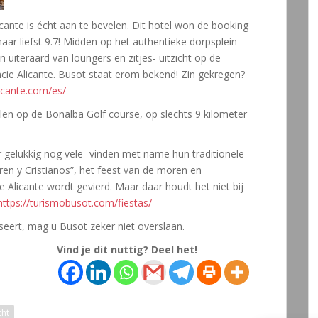
licante is écht aan te bevelen. Dit hotel won de booking
r liefst 9.7! Midden op het authentieke dorpsplein
 uiteraard van loungers en zitjes- uitzicht op de
ie Alicante. Busot staat erom bekend! Zin gekregen?
licante.com/es/
en op de Bonalba Golf course, op slechts 9 kilometer
 gelukkig nog vele- vinden met name hun traditionele
oren y Cristianos”, het feest van de moren en
ie Alicante wordt gevierd. Maar daar houdt het niet bij
https://turismobusot.com/fiestas/
sseert, mag u Busot zeker niet overslaan.
Vind je dit nuttig? Deel het!
cht