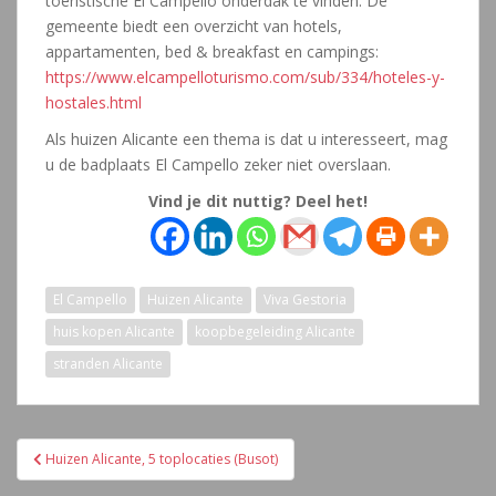
toeristische El Campello onderdak te vinden. De
gemeente biedt een overzicht van hotels,
appartamenten, bed & breakfast en campings:
https://www.elcampelloturismo.com/sub/334/hoteles-y-
hostales.html
Als huizen Alicante een thema is dat u interesseert, mag
u de badplaats El Campello zeker niet overslaan.
Vind je dit nuttig? Deel het!
El Campello
Huizen Alicante
Viva Gestoria
huis kopen Alicante
koopbegeleiding Alicante
stranden Alicante
Navegación
Huizen Alicante, 5 toplocaties (Busot)
de