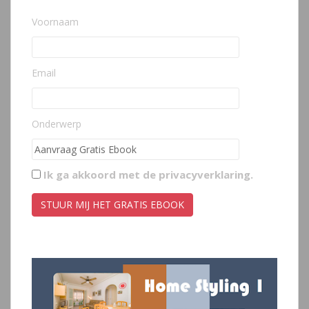
Voornaam
Email
Onderwerp
Ik ga akkoord met de
privacyverklaring
.