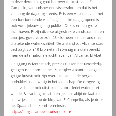
In deze derde blog gaat het over de kustplaats El
Campello, vanoudsher een vissersdorp en dat is het
vandaag de dag nog steeds. Er is een vissershaven met
een funcionerende visafslag, die elke dag geopend is
ook voor (nieuwsgierig) publiek. Ook is er een grote
jachthaven. Er zijn diverse uitgestrekte zandstranden en
baaitjes, goed voor zo´n 23 kilometer zandstrand met
uitstekende waterkwaliteit. De afstand tot Alicante stad
bedraagt zo´n 10 kilometer. In twintig minuten bereikt
men de internationale luchthaven van Alicante, El Altet.
De ligging is fantastisch, precies tussen het Noorderlijk
gelegen Benidorm en het Zuidelijker Alicante. Langs de
grillige kuststrook zijn overal de zee en de bergen
nadrukkelijk aanwezig in het landschap. De omgeving
leent zich dan ook uitstekend voor allerlei watersporten,
wandel & tracking activiteiten. Je kunt altijd de laatste
nieuwtjes lezen op de blog van El Campello, als je door
het Spaans heenkomt tenminste:
https://blog.elcampelloturismo.com/