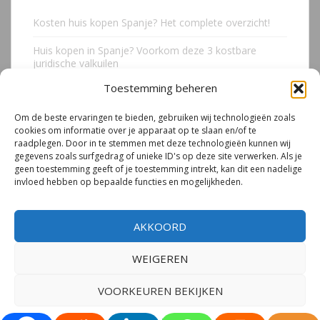
Kosten huis kopen Spanje? Het complete overzicht!
Huis kopen in Spanje? Voorkom deze 3 kostbare
juridische valkuilen
Toestemming beheren
Due Diligence Spaans vastgoed
Om de beste ervaringen te bieden, gebruiken wij technologieën zoals
Emigreren naar Spanje Expert Call | Illegaal bouwen
cookies om informatie over je apparaat op te slaan en/of te
door Mirjam van Riet (jan 2026)
raadplegen. Door in te stemmen met deze technologieën kunnen wij
gegevens zoals surfgedrag of unieke ID's op deze site verwerken. Als je
Illegale bouw Spanje
geen toestemming geeft of je toestemming intrekt, kan dit een nadelige
invloed hebben op bepaalde functies en mogelijkheden.
AKKOORD
WEIGEREN
© 2026
Mirjam van Riet | Spanje Expert
– Alle rechten voorbehouden.
Privacyverklaring
|
Cookiebeleid
VOORKEUREN BEKIJKEN
Tema por
Colorlib
Desarrollado por
WordPress