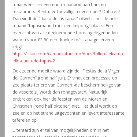
maar wenst en een enorm aanbod aan bars en
restaurants. Bent u er toevallig in december? Dat treft!
Dan vindt de “duelo de las tapas” ofwel is het de hele
maand “tapasmaand met een knipoog” plaats. Een
overzicht van alle deelnemende horecagelegenheden
waar u voor €2,50 een drankje mét tapa geserveerd
krijgt:
https://issuu.com/campelloturismo/docs/folleto_elcamp
ello-duelo-de-tapas-2
Ook zeer de moeite waard zijn de “Fiestas de la Virgen
del Carmen” (rond half juli). Er vindt een processie op
zee plaats ter ere van Carmen -de beschermheilige van
de vissers; zij wordt dan rondgevaren. Natuurlijk
ontbreken ook hier de feesten van de Moren en
Christinen (rond half oktober) niet. Het duel wordt op
zee en op het strand uitgevochten en levert interessante
taferelen op.
Uiteraard zijn er tal van mogelijkheden om in het