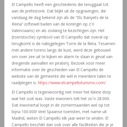
El Campello heeft een geschiedenis die teruggaat tot
aan de prehistorie. Dat blijkt uit de opgravingen, die
vandaag de dag bekend zijn als de “Els Banyets de la
Reina” (oftewel baden van de koningin op z´n
Valenciaans) en als zodanig te bezichtigen zijn. Het
(toeristische) symbool van El Campello dat overal op
terugkomt is de nabijgelegen Torre de la Illeta. Tesamen
met andere torens langs de kust, werd deze gebouwd
om over zee uit te kijken en alarm te slaan in geval van
dreigende aanvallen en piraterij. Bezoek voor meer
informatie over de geschieden van El Campello de
website van de gemeente die wél in meerdere talen te
raadplegen is.
https://www.elcampelloturismo.com/
El Campello is tegenwoordig niet meer het kleine dorp
wat het ooit was. Vaste inwoners telt het zo´n 28.000.
Dat inwonertal loopt in de zomermaanden wel op tot
bijna 100.000! Veel Spaanse toeristen, met name uit
Madrid, weten El Campello elk jaar weer te vinden. El
Campello beschikt dan ook over alle faciliteiten die je je