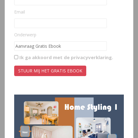
Email
Onderwerp
Ik ga akkoord met de
privacyverklaring
.