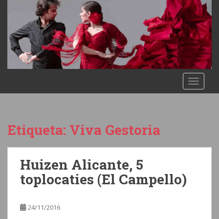
S
k
i
p
t
o
m
TOGGLE
a
i
n
c
Etiqueta:
Viva Gestoria
o
n
t
Huizen Alicante, 5
e
n
toplocaties (El Campello)
t
24/11/2016