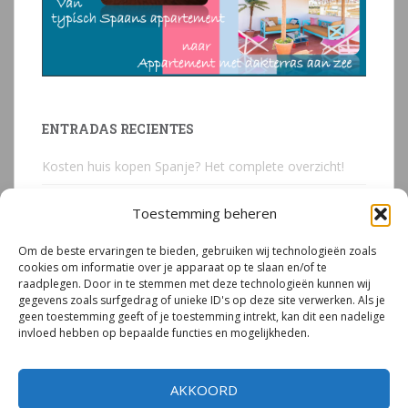
ENTRADAS RECIENTES
Kosten huis kopen Spanje? Het complete overzicht!
Huis kopen in Spanje? Voorkom deze 3 kostbare
Toestemming beheren
juridische valkuilen
Om de beste ervaringen te bieden, gebruiken wij technologieën zoals
Due Diligence Spaans vastgoed
cookies om informatie over je apparaat op te slaan en/of te
raadplegen. Door in te stemmen met deze technologieën kunnen wij
Emigreren naar Spanje Expert Call | Illegaal bouwen
gegevens zoals surfgedrag of unieke ID's op deze site verwerken. Als je
door Mirjam van Riet (jan 2026)
geen toestemming geeft of je toestemming intrekt, kan dit een nadelige
invloed hebben op bepaalde functies en mogelijkheden.
Illegale bouw Spanje
AKKOORD