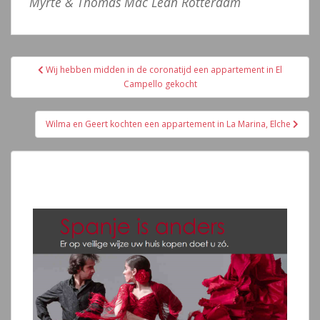
Myrte & Thomas Mac Lean
Rotterdam
Navegación
Wij hebben midden in de coronatijd een appartement in El
de
Campello gekocht
entradas
Wilma en Geert kochten een appartement in La Marina, Elche