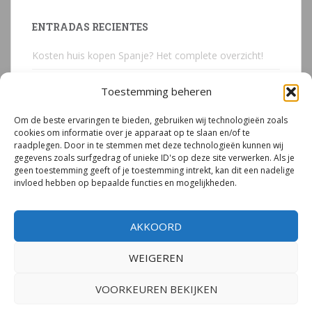
ENTRADAS RECIENTES
Kosten huis kopen Spanje? Het complete overzicht!
Huis kopen in Spanje? Voorkom deze 3 kostbare
Toestemming beheren
juridische valkuilen
Om de beste ervaringen te bieden, gebruiken wij technologieën zoals
Due Diligence Spaans vastgoed
cookies om informatie over je apparaat op te slaan en/of te
raadplegen. Door in te stemmen met deze technologieën kunnen wij
Emigreren naar Spanje Expert Call | Illegaal bouwen
gegevens zoals surfgedrag of unieke ID's op deze site verwerken. Als je
door Mirjam van Riet (jan 2026)
geen toestemming geeft of je toestemming intrekt, kan dit een nadelige
invloed hebben op bepaalde functies en mogelijkheden.
Illegale bouw Spanje
AKKOORD
WEIGEREN
VOORKEUREN BEKIJKEN
© 2026
Mirjam van Riet | Spanje Expert
– Alle rechten voorbehouden.
Privacyverklaring
|
Cookiebeleid