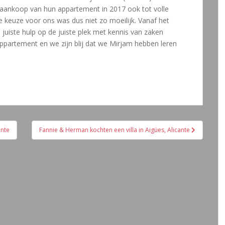
 aankoop van hun appartement in 2017 ook tot volle
 keuze voor ons was dus niet zo moeilijk. Vanaf het
 juiste hulp op de juiste plek met kennis van zaken
ppartement en we zijn blij dat we Mirjam hebben leren
ante
Fannie & Herman kochten een villa in Aigües, Alicante