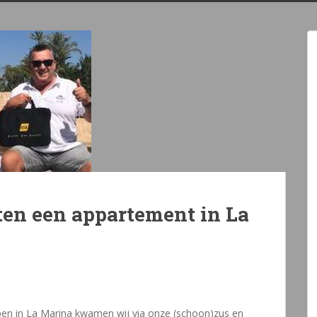
en een appartement in La
en in La Marina kwamen wij via onze (schoon)zus en