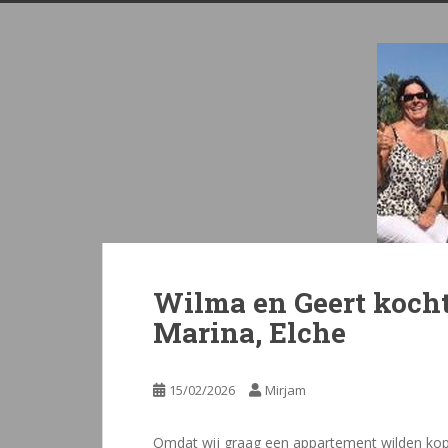
Wilma en Geert kocht
Marina, Elche
15/02/2026
Mirjam
Omdat wij graag een appartement wilden kop