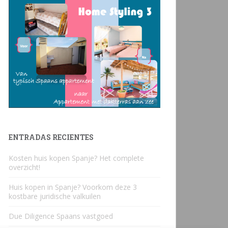
ENTRADAS RECIENTES
Kosten huis kopen Spanje? Het complete
overzicht!
Huis kopen in Spanje? Voorkom deze 3
kostbare juridische valkuilen
Due Diligence Spaans vastgoed