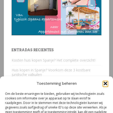
ENTRADAS RECIENTES
Kosten huis kopen Spanje? Het complete overzicht!
Huis kopen in Spanje? Voorkom deze 3 kostbare
juridische valkuilen
Toestemming beheren
Due Diligence Spaans vastgoed
Om de beste ervaringen te bieden, gebruiken wij technologieën zoals
Emigreren naar Spanje Expert Call | Illegaal bouwen
cookies om informatie over je apparaat op te slaan en/of te
door Mirjam van Riet (jan 2026)
raadplegen. Door in te stemmen met deze technologieën kunnen wij
gegevens zoals surfgedrag of unieke ID's op deze site verwerken. Als je
Illegale bouw Spanje
geen toestemming geeft of je toestemming intrekt, kan dit een nadelige