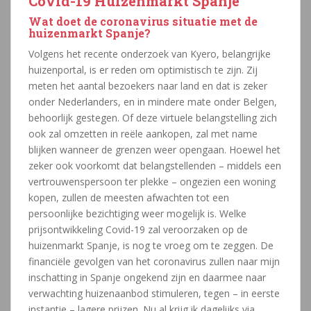
Covid-19 Huizenmarkt Spanje
Wat doet de coronavirus situatie met de
huizenmarkt Spanje?
Volgens het recente onderzoek van Kyero, belangrijke
huizenportal, is er reden om optimistisch te zijn. Zij
meten het aantal bezoekers naar land en dat is zeker
onder Nederlanders, en in mindere mate onder Belgen,
behoorlijk gestegen. Of deze virtuele belangstelling zich
ook zal omzetten in reële aankopen, zal met name
blijken wanneer de grenzen weer opengaan. Hoewel het
zeker ook voorkomt dat belangstellenden – middels een
vertrouwenspersoon ter plekke – ongezien een woning
kopen, zullen de meesten afwachten tot een
persoonlijke bezichtiging weer mogelijk is. Welke
prijsontwikkeling Covid-19 zal veroorzaken op de
huizenmarkt Spanje, is nog te vroeg om te zeggen. De
financiële gevolgen van het coronavirus zullen naar mijn
inschatting in Spanje ongekend zijn en daarmee naar
verwachting huizenaanbod stimuleren, tegen – in eerste
instantie – lagere prijzen. Nu al krijg ik dagelijks via