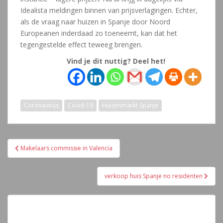
Idealista meldingen binnen van prijsverlagingen. Echter,
als de vraag naar huizen in Spanje door Noord
Europeanen inderdaad zo toeneemt, kan dat het
tegengestelde effect teweeg brengen.
Vind je dit nuttig? Deel het!
Coronavirus
Covid-19
Huizenmarkt Spanje
Navegación
Makelaars commissie in Valencia
de
entradas
verkoop huis Spanje no residenten