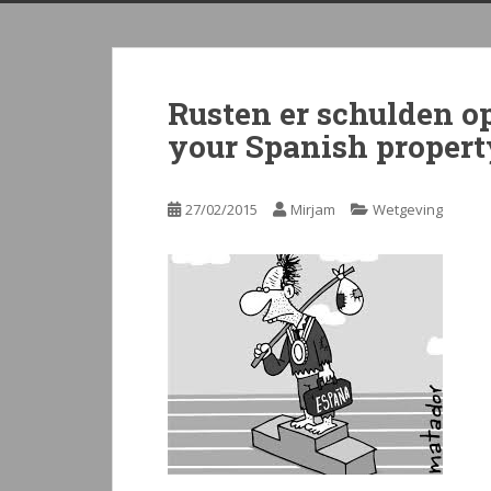
Rusten er schulden o
your Spanish property
27/02/2015
Mirjam
Wetgeving