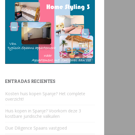
ENTRADAS RECIENTES
Kosten huis kopen Spanje? Het complete
overzicht!
Huis kopen in Spanje? Voorkom deze 3
kostbare juridische valkuilen
Due Diligence Spaans vastgoed