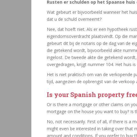
Rusten er schulden op het Spaanse huis 
Wat gebeurt er bijvoorbeeld wanneer het huis
dat u de schuld overneemt?
Nee, dat hoeft niet. Als er een hypotheek rus
eigendomsoverdracht plaatsvindt. Op die manie
gebeurt dit bij de notaris op de dag van de e
die getekend wordt, bijvoorbeeld akte numme
ingelost. De tweede akte die getekend wordt
overgedragen, krijgt nummer 104. Het huis is 
Het is niet praktisch om van de verkopende pa
tijd, aangezien de opbrengst van de verkoop
Is your Spanish property free
Or is there a mortgage or other claims on yo
mortgage on the house you want to buy? Is the
No, not necessarily. First of all, if there is 
might even be interested in taking over that
amount and conditions. If you prefer to buy 