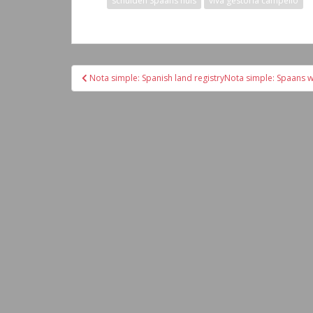
schulden Spaans huis
viva gestoria campello
Navegación
Nota simple: Spanish land registryNota simple: Spaans 
de
entradas