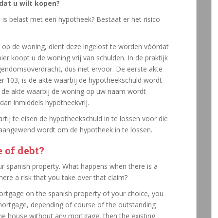
dat u wilt kopen?
 is belast met een hypotheek? Bestaat er het risico
t op de woning, dient deze ingelost te worden vóórdat
r koopt u de woning vrij van schulden. In de praktijk
igendomsoverdracht, dus niet ervoor. De eerste akte
r 103, is de akte waarbij de hypotheekschuld wordt
, de akte waarbij de woning op uw naam wordt
dan inmiddels hypotheekvrij.
rtij te eisen de hypotheekschuld in te lossen voor die
 aangewend wordt om de hypotheek in te lossen.
 of debt?
ur spanish property. What happens when there is a
re a risk that you take over that claim?
a mortgage on the spanish property of your choice, you
 mortgage, depending of course of the outstanding
the house without any mortgage, then the existing