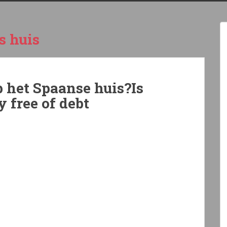
s huis
p het Spaanse huis?Is
 free of debt