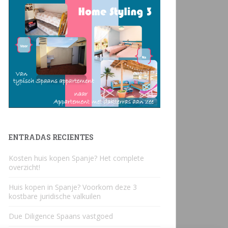
ENTRADAS RECIENTES
Kosten huis kopen Spanje? Het complete
overzicht!
Huis kopen in Spanje? Voorkom deze 3
kostbare juridische valkuilen
Due Diligence Spaans vastgoed