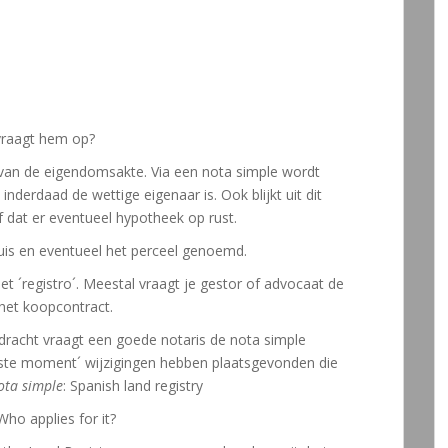
 vraagt hem op?
l van de eigendomsakte. Via een nota simple wordt
nderdaad de wettige eigenaar is. Ook blijkt uit dit
f dat er eventueel hypotheek op rust.
uis en eventueel het perceel genoemd.
t ´registro´. Meestal vraagt je gestor of advocaat de
 het koopcontract.
racht vraagt een goede notaris de nota simple
tste moment´ wijzigingen hebben plaatsgevonden die
ota simple
: Spanish land registry
Who applies for it?