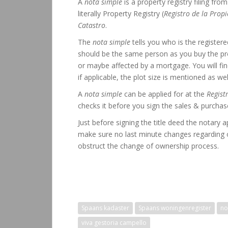
A
nota simple
is a property registry filing fr
literally Property Registry (
Registro
de la
Prop
Catastro
.
The
nota simple
tells you who is the register
should be the same person as you buy the prop
or maybe affected by a mortgage. You will fin
if applicable, the plot size is mentioned as wel
A
nota simple
can be applied for at the
Regist
checks it before you sign the sales & purchas
Just before signing the title deed the notary a
make sure no last minute changes regarding 
obstruct the change of ownership process.
Spaans kadaster
Spaans woningenregister
no
viva gestoria campello