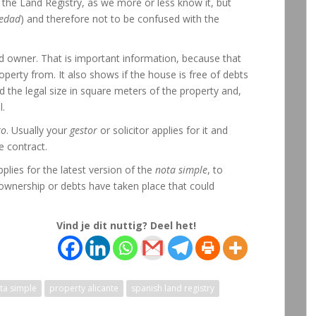
om the Land Registry, as we more or less know it, but
iedad
) and therefore not to be confused with the
ed owner. That is important information, because that
erty from. It also shows if the house is free of debts
d the legal size in square meters of the property and,
l.
ro
. Usually your
gestor
or solicitor applies for it and
e contract.
pplies for the latest version of the
nota simple
, to
ownership or debts have taken place that could
Vind je dit nuttig? Deel het!
ta simple
property alicante
spanish land registry