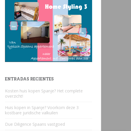
ENTRADAS RECIENTES
Kosten huis kopen Spanje? Het complete
overzicht!
Huis kopen in Spanje? Voorkom deze 3
kostbare juridische valkuilen
Due Diligence Spaans vastgoed