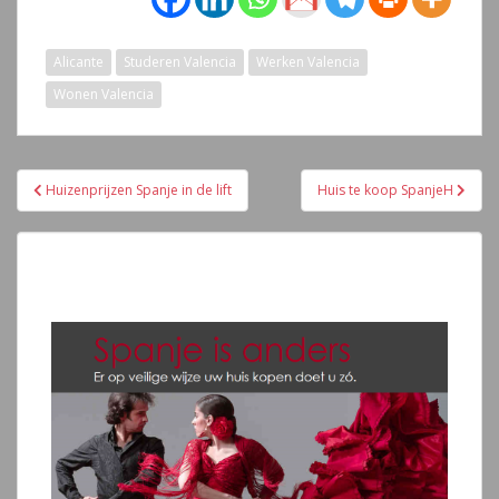
Alicante
Studeren Valencia
Werken Valencia
Wonen Valencia
Navegación
Huizenprijzen Spanje in de lift
Huis te koop SpanjeH
de
entradas