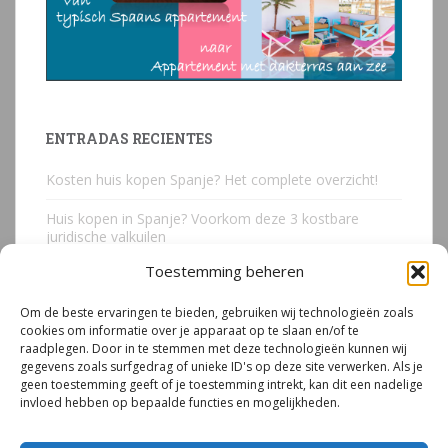
ENTRADAS RECIENTES
Kosten huis kopen Spanje? Het complete overzicht!
Huis kopen in Spanje? Voorkom deze 3 kostbare
juridische valkuilen
Toestemming beheren
Due Diligence Spaans vastgoed
Om de beste ervaringen te bieden, gebruiken wij technologieën zoals
Emigreren naar Spanje Expert Call | Illegaal bouwen
cookies om informatie over je apparaat op te slaan en/of te
door Mirjam van Riet (jan 2026)
raadplegen. Door in te stemmen met deze technologieën kunnen wij
gegevens zoals surfgedrag of unieke ID's op deze site verwerken. Als je
Illegale bouw Spanje
geen toestemming geeft of je toestemming intrekt, kan dit een nadelige
invloed hebben op bepaalde functies en mogelijkheden.