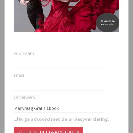
Voornaam
Email
Onderwerp
Ik ga akkoord met de
privacyverklaring
.