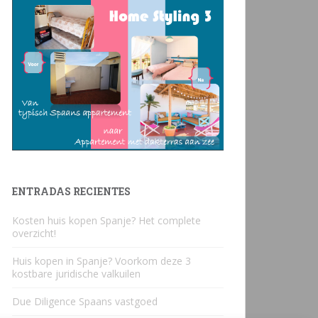
ENTRADAS RECIENTES
Kosten huis kopen Spanje? Het complete
overzicht!
Huis kopen in Spanje? Voorkom deze 3
kostbare juridische valkuilen
Due Diligence Spaans vastgoed