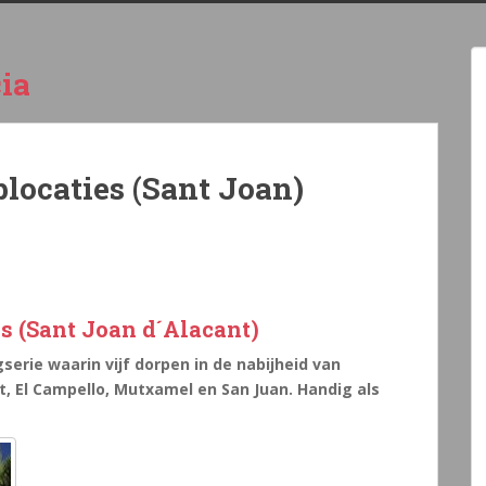
ia
plocaties (Sant Joan)
es (Sant Joan d´Alacant)
gserie waarin vijf dorpen in de nabijheid van
t, El Campello, Mutxamel en San Juan. Handig als