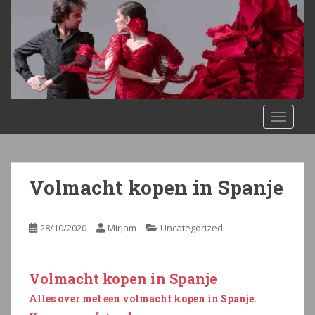
S
k
i
p
t
o
m
TOGGLE
a
i
n
c
Volmacht kopen in Spanje
o
n
t
28/10/2020
Mirjam
Uncategorized
e
n
t
Volmacht kopen in Spanje
Alles over met een volmacht kopen in Spanje.