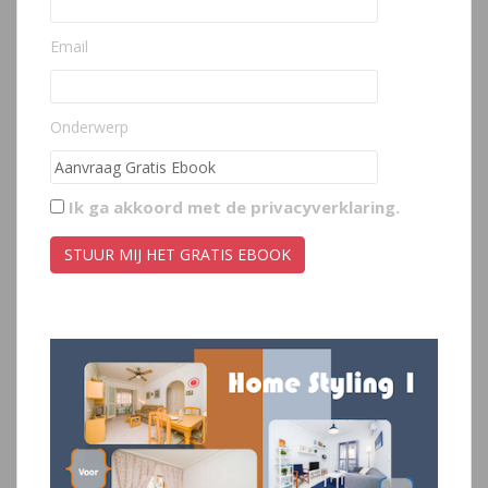
Email
Onderwerp
Ik ga akkoord met de
privacyverklaring
.