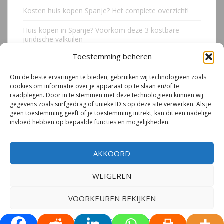
Kosten huis kopen Spanje? Het complete overzicht!
Huis kopen in Spanje? Voorkom deze 3 kostbare
juridische valkuilen
Toestemming beheren
Due Diligence Spaans vastgoed
Om de beste ervaringen te bieden, gebruiken wij technologieën zoals
Emigreren naar Spanje Expert Call | Illegaal bouwen
cookies om informatie over je apparaat op te slaan en/of te
door Mirjam van Riet (jan 2026)
raadplegen. Door in te stemmen met deze technologieën kunnen wij
gegevens zoals surfgedrag of unieke ID's op deze site verwerken. Als je
Illegale bouw Spanje
geen toestemming geeft of je toestemming intrekt, kan dit een nadelige
invloed hebben op bepaalde functies en mogelijkheden.
AKKOORD
WEIGEREN
© 2026
Mirjam van Riet | Spanje Expert
– Alle rechten voorbehouden.
Privacyverklaring
|
Cookiebeleid
VOORKEUREN BEKIJKEN
Tema por
Colorlib
Desarrollado por
WordPress