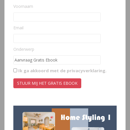
Voornaam
Email
Onderwerp
Ik ga akkoord met de
privacyverklaring
.