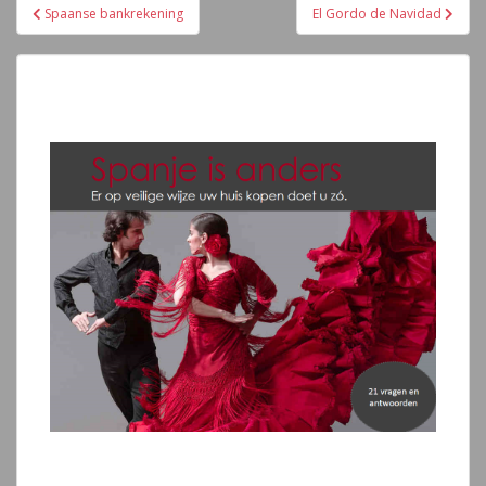
Navegación
Spaanse bankrekening
El Gordo de Navidad
de
entradas