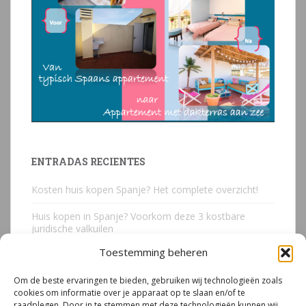
ENTRADAS RECIENTES
Kosten huis kopen Spanje? Het complete overzicht!
Huis kopen in Spanje? Voorkom deze 3 kostbare
juridische valkuilen
Toestemming beheren
Due Diligence Spaans vastgoed
Om de beste ervaringen te bieden, gebruiken wij technologieën zoals
Emigreren naar Spanje Expert Call | Illegaal bouwen
cookies om informatie over je apparaat op te slaan en/of te
door Mirjam van Riet (jan 2026)
raadplegen. Door in te stemmen met deze technologieën kunnen wij