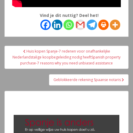
Vind je dit nuttig? Deel het!
Navegación
Huis kopen Spanje-7 redenen voor onafhankelijke
de
Nederlandstalige koopbegeleiding nodig heeftSpanish property
entradas
purchase-7 reasons why you need unbiased assistance
Geblokkeerde rekening Spaanse notaris