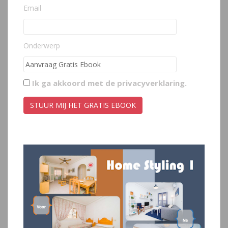
Email
Onderwerp
Ik ga akkoord met de
privacyverklaring
.