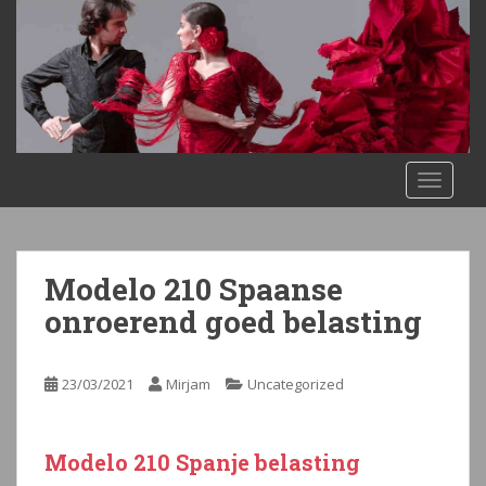
S
k
i
p
t
o
m
TOGGLE
a
i
n
c
Modelo 210 Spaanse
o
n
onroerend goed belasting
t
e
23/03/2021
Mirjam
Uncategorized
n
t
Modelo 210 Spanje belasting