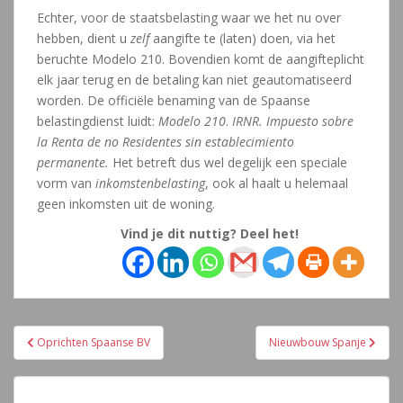
Echter, voor de staatsbelasting waar we het nu over
hebben, dient u
zelf
aangifte te (laten) doen, via het
beruchte Modelo 210. Bovendien komt de aangifteplicht
elk jaar terug en de betaling kan niet geautomatiseerd
worden. De officiële benaming van de Spaanse
belastingdienst luidt:
Modelo 210
.
IRNR. Impuesto sobre
la Renta de no Residentes sin establecimiento
permanente.
Het betreft dus wel degelijk een speciale
vorm van
inkomstenbelasting
, ook al haalt u helemaal
geen inkomsten uit de woning.
Vind je dit nuttig? Deel het!
Navegación
Oprichten Spaanse BV
Nieuwbouw Spanje
de
entradas