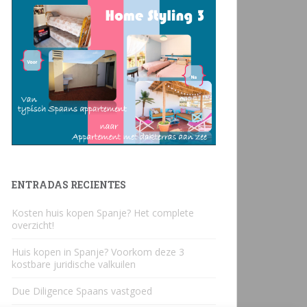
ENTRADAS RECIENTES
Kosten huis kopen Spanje? Het complete
overzicht!
Huis kopen in Spanje? Voorkom deze 3
kostbare juridische valkuilen
Due Diligence Spaans vastgoed