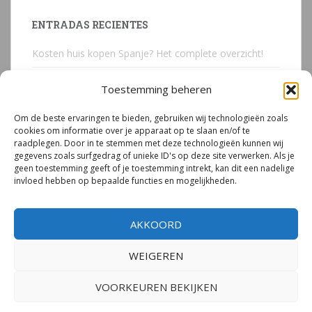
ENTRADAS RECIENTES
Kosten huis kopen Spanje? Het complete overzicht!
Huis kopen in Spanje? Voorkom deze 3 kostbare
Toestemming beheren
juridische valkuilen
Om de beste ervaringen te bieden, gebruiken wij technologieën zoals
Due Diligence Spaans vastgoed
cookies om informatie over je apparaat op te slaan en/of te
raadplegen. Door in te stemmen met deze technologieën kunnen wij
Emigreren naar Spanje Expert Call | Illegaal bouwen
gegevens zoals surfgedrag of unieke ID's op deze site verwerken. Als je
door Mirjam van Riet (jan 2026)
geen toestemming geeft of je toestemming intrekt, kan dit een nadelige
invloed hebben op bepaalde functies en mogelijkheden.
Illegale bouw Spanje
AKKOORD
WEIGEREN
VOORKEUREN BEKIJKEN
© 2026
Mirjam van Riet | Spanje Expert
– Alle rechten voorbehouden.
Privacyverklaring
|
Cookiebeleid