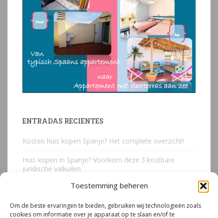
ENTRADAS RECIENTES
Kosten huis kopen Spanje? Het complete overzicht!
Huis kopen in Spanje? Voorkom deze 3 kostbare
juridische valkuilen
Toestemming beheren
Due Diligence Spaans vastgoed
Om de beste ervaringen te bieden, gebruiken wij technologieën zoals
Emigreren naar Spanje Expert Call | Illegaal bouwen
cookies om informatie over je apparaat op te slaan en/of te
door Mirjam van Riet (jan 2026)