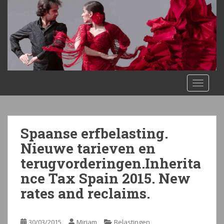
S
k
i
p
t
o
m
TOGGLE
a
i
n
c
Spaanse erfbelasting.
o
n
Nieuwe tarieven en
t
terugvorderingen.Inherita
e
nce Tax Spain 2015. New
n
rates and reclaims.
t
30/03/2015
Mirjam
Belastingen