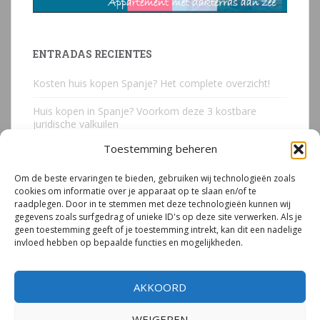
ENTRADAS RECIENTES
Kosten huis kopen Spanje? Het complete overzicht!
Huis kopen in Spanje? Voorkom deze 3 kostbare
juridische valkuilen
Toestemming beheren
Due Diligence Spaans vastgoed
Om de beste ervaringen te bieden, gebruiken wij technologieën zoals
Emigreren naar Spanje Expert Call | Illegaal bouwen
cookies om informatie over je apparaat op te slaan en/of te
door Mirjam van Riet (jan 2026)
raadplegen. Door in te stemmen met deze technologieën kunnen wij
gegevens zoals surfgedrag of unieke ID's op deze site verwerken. Als je
Illegale bouw Spanje
geen toestemming geeft of je toestemming intrekt, kan dit een nadelige
invloed hebben op bepaalde functies en mogelijkheden.
AKKOORD
WEIGEREN