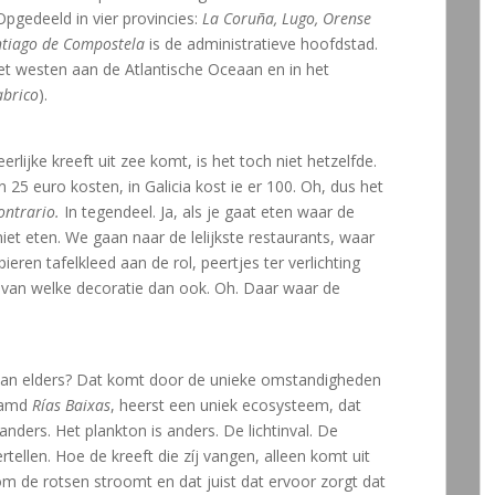
pgedeeld in vier provincies:
La Coruña, Lugo, Orense
tiago de Compostela
is de administratieve hoofdstad.
 het westen aan de Atlantische Oceaan en in het
brico
).
rlijke kreeft uit zee komt, is het toch niet hetzelfde.
25 euro kosten, in Galicia kost ie er 100. Oh, dus het
ontrario.
In tegendeel. Ja, als je gaat eten waar de
iet eten. We gaan naar de lelijkste restaurants, waar
ieren tafelkleed aan de rol, peertjes ter verlichting
van welke decoratie dan ook. Oh. Daar waar de
 dan elders? Dat komt door de unieke omstandigheden
naamd
Rías Baixas
, heerst een uniek ecosysteem, dat
nders. Het plankton is anders. De lichtinval. De
tellen. Hoe de kreeft die zíj vangen, alleen komt uit
m de rotsen stroomt en dat juist dat ervoor zorgt dat