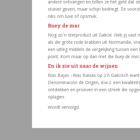
andere ontvangen en tellen ze het geld dat ze
stuiver geven, maar schijn bedriegt. Ze voorz
niks om luxe of opsmuk.
Buey de mar
Nog zo´n sterproduct uit Galicië. Heb jij vast 
als die grote rode krabben uit Normandië, vra
een uitleg middels de vergelijking tussen ee
point. Kom maar op dan met die
buey de mar
En ik zie uit naar de wijnen
Rías Bajas –Rías Baixas op z´n Galicisch want 
Denominación de Origen, d.w.z. een kwaliteit
ontdekken en proeven in een streek die opged
oplagen.
Wordt vervolgd.