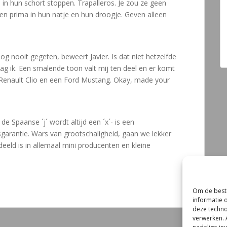
 in hun schort stoppen. Trapalleros. Je zou ze geen
ien prima in hun natje en hun droogje. Geven alleen
nog nooit gegeten, beweert Javier. Is dat niet hetzelfde
ag ik. Een smalende toon valt mij ten deel en er komt
n Renault Clio en een Ford Mustang. Okay, made your
.
de Spaanse ´j´ wordt altijd een ´x´- is een
sgarantie. Wars van grootschaligheid, gaan we lekker
eeld is in allemaal mini producenten en kleine
Om de beste
informatie 
deze techno
verwerken. 