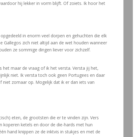
rdoor hij lekker in vorm blijft. Of zoiets. Ik hoor het
 is opgedeeld in enorm veel dorpen en gehuchten die elk
 Gallegos zich niet altijd aan de wet houden wanneer
 houden ze sommige dingen liever voor zichzelf.
s het maar de vraag of ik het versta. Versta jij het,
hijnlijk niet. Ik versta toch ook geen Portugees en daar
eef niet zomaar op. Mogelijk dat ik er dan iets van
cisch) eten, de grootsten die er te vinden zijn. Vers
n koperen ketels en door de die-hards met hun
één hand knippen ze de inktvis in stukjes en met de