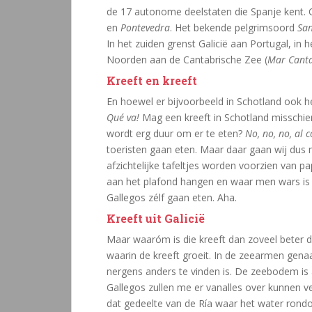
de 17 autonome deelstaten die Spanje kent. O
en
Pontevedra
. Het bekende pelgrimsoord
San
In het zuiden grenst Galicië aan Portugal, in
Noorden aan de Cantabrische Zee (
Mar Canta
Kreeft en kreeft
En hoewel er bijvoorbeeld in Schotland ook hee
Qué va!
Mag een kreeft in Schotland misschien 
wordt erg duur om er te eten?
No, no, no, al c
toeristen gaan eten. Maar daar gaan wij dus n
afzichtelijke tafeltjes worden voorzien van pap
aan het plafond hangen en waar men wars is 
Gallegos zélf gaan eten. Aha.
Kreeft uit Galicië
Maar waaróm is die kreeft dan zoveel beter
waarin de kreeft groeit. In de zeearmen ge
nergens anders te vinden is. De zeebodem is a
Gallegos zullen me er vanalles over kunnen ver
dat gedeelte van de Ría waar het water rondo