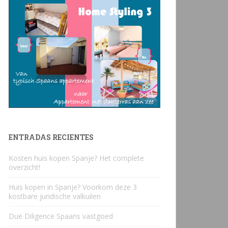
ENTRADAS RECIENTES
Kosten huis kopen Spanje? Het complete
overzicht!
Huis kopen in Spanje? Voorkom deze 3
kostbare juridische valkuilen
Due Diligence Spaans vastgoed