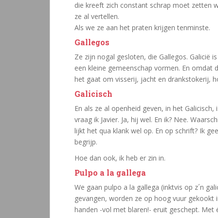
die kreeft zich constant schrap moet zetten waa
ze al vertellen.
Als we ze aan het praten krijgen tenminste.
Gallegos
Ze zijn nogal gesloten, die Gallegos. Galicië
een kleine gemeenschap vormen. En omdat de
het gaat om visserij, jacht en drankstokerij,
Galicisch
En als ze al openheid geven, in het Galicisch, i
vraag ik Javier. Ja, hij wel. En ik? Nee. Waarsc
lijkt het qua klank wel op. En op schrift? Ik g
begrijp.
Hoe dan ook, ik heb er zin in.
Pulpo a la gallega
We gaan pulpo a la gallega (inktvis op z´n gali
gevangen, worden ze op hoog vuur gekookt i
handen -vol met blaren!- eruit geschept. Met 