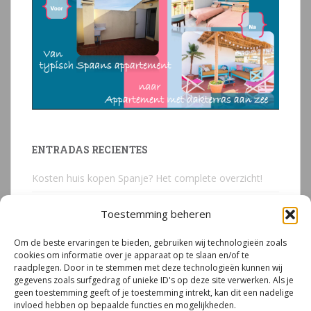
ENTRADAS RECIENTES
Kosten huis kopen Spanje? Het complete overzicht!
Huis kopen in Spanje? Voorkom deze 3 kostbare
Toestemming beheren
juridische valkuilen
Om de beste ervaringen te bieden, gebruiken wij technologieën zoals
Due Diligence Spaans vastgoed
cookies om informatie over je apparaat op te slaan en/of te
raadplegen. Door in te stemmen met deze technologieën kunnen wij
Emigreren naar Spanje Expert Call | Illegaal bouwen
gegevens zoals surfgedrag of unieke ID's op deze site verwerken. Als je
door Mirjam van Riet (jan 2026)
geen toestemming geeft of je toestemming intrekt, kan dit een nadelige
invloed hebben op bepaalde functies en mogelijkheden.