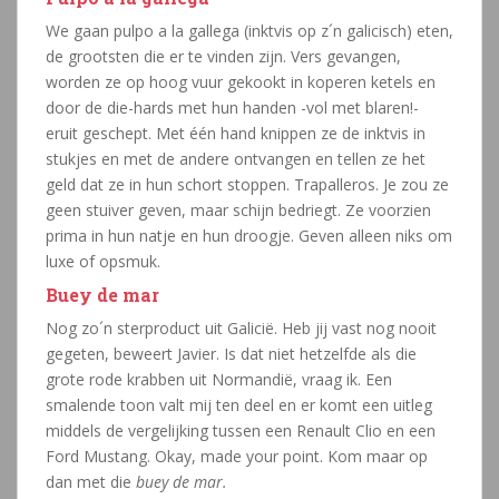
We gaan pulpo a la gallega (inktvis op z´n galicisch) eten,
de grootsten die er te vinden zijn. Vers gevangen,
worden ze op hoog vuur gekookt in koperen ketels en
door de die-hards met hun handen -vol met blaren!-
eruit geschept. Met één hand knippen ze de inktvis in
stukjes en met de andere ontvangen en tellen ze het
geld dat ze in hun schort stoppen. Trapalleros. Je zou ze
geen stuiver geven, maar schijn bedriegt. Ze voorzien
prima in hun natje en hun droogje. Geven alleen niks om
luxe of opsmuk.
Buey de mar
Nog zo´n sterproduct uit Galicië. Heb jij vast nog nooit
gegeten, beweert Javier. Is dat niet hetzelfde als die
grote rode krabben uit Normandië, vraag ik. Een
smalende toon valt mij ten deel en er komt een uitleg
middels de vergelijking tussen een Renault Clio en een
Ford Mustang. Okay, made your point. Kom maar op
dan met die
buey de mar.