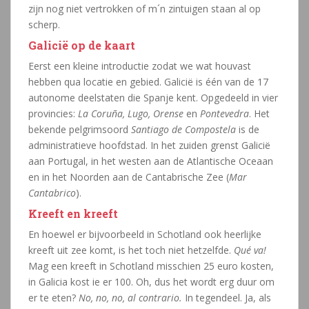
zijn nog niet vertrokken of m´n zintuigen staan al op
scherp.
Galicië op de kaart
Eerst een kleine introductie zodat we wat houvast
hebben qua locatie en gebied. Galicië is één van de 17
autonome deelstaten die Spanje kent. Opgedeeld in vier
provincies:
La Coruña, Lugo, Orense
en
Pontevedra
. Het
bekende pelgrimsoord
Santiago de Compostela
is de
administratieve hoofdstad. In het zuiden grenst Galicië
aan Portugal, in het westen aan de Atlantische Oceaan
en in het Noorden aan de Cantabrische Zee (
Mar
Cantabrico
).
Kreeft en kreeft
En hoewel er bijvoorbeeld in Schotland ook heerlijke
kreeft uit zee komt, is het toch niet hetzelfde.
Qué va!
Mag een kreeft in Schotland misschien 25 euro kosten,
in Galicia kost ie er 100. Oh, dus het wordt erg duur om
er te eten?
No, no, no, al contrario.
In tegendeel. Ja, als