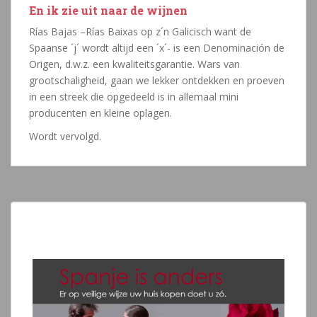
En ik zie uit naar de wijnen
Rías Bajas –Rías Baixas op z´n Galicisch want de
Spaanse ´j´ wordt altijd een ´x´- is een Denominación de
Origen, d.w.z. een kwaliteitsgarantie. Wars van
grootschaligheid, gaan we lekker ontdekken en proeven
in een streek die opgedeeld is in allemaal mini
producenten en kleine oplagen.
Wordt vervolgd.