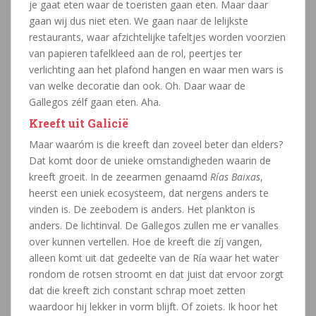
je gaat eten waar de toeristen gaan eten. Maar daar
gaan wij dus niet eten. We gaan naar de lelijkste
restaurants, waar afzichtelijke tafeltjes worden voorzien
van papieren tafelkleed aan de rol, peertjes ter
verlichting aan het plafond hangen en waar men wars is
van welke decoratie dan ook. Oh. Daar waar de
Gallegos zélf gaan eten. Aha.
Kreeft uit Galicië
Maar waaróm is die kreeft dan zoveel beter dan elders?
Dat komt door de unieke omstandigheden waarin de
kreeft groeit. In de zeearmen genaamd
Rías Baixas
,
heerst een uniek ecosysteem, dat nergens anders te
vinden is. De zeebodem is anders. Het plankton is
anders. De lichtinval. De Gallegos zullen me er vanalles
over kunnen vertellen. Hoe de kreeft die zíj vangen,
alleen komt uit dat gedeelte van de Ría waar het water
rondom de rotsen stroomt en dat juist dat ervoor zorgt
dat die kreeft zich constant schrap moet zetten
waardoor hij lekker in vorm blijft. Of zoiets. Ik hoor het