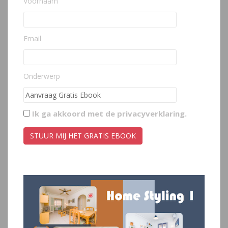
Voornaam
Email
Onderwerp
Ik ga akkoord met de
privacyverklaring
.