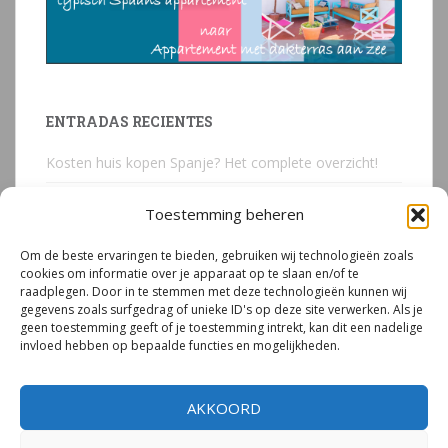
ENTRADAS RECIENTES
Kosten huis kopen Spanje? Het complete overzicht!
Huis kopen in Spanje? Voorkom deze 3 kostbare
Toestemming beheren
juridische valkuilen
Om de beste ervaringen te bieden, gebruiken wij technologieën zoals
Due Diligence Spaans vastgoed
cookies om informatie over je apparaat op te slaan en/of te
raadplegen. Door in te stemmen met deze technologieën kunnen wij
Emigreren naar Spanje Expert Call | Illegaal bouwen
gegevens zoals surfgedrag of unieke ID's op deze site verwerken. Als je
door Mirjam van Riet (jan 2026)
geen toestemming geeft of je toestemming intrekt, kan dit een nadelige
invloed hebben op bepaalde functies en mogelijkheden.
Illegale bouw Spanje
AKKOORD