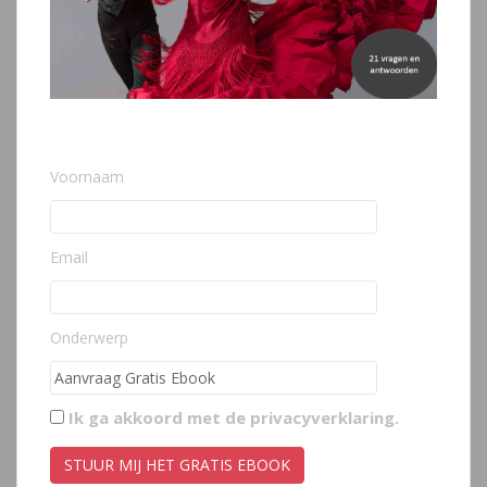
Voornaam
Email
Onderwerp
Ik ga akkoord met de
privacyverklaring
.