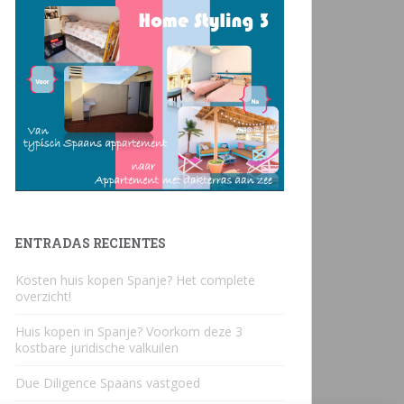
ENTRADAS RECIENTES
Kosten huis kopen Spanje? Het complete
overzicht!
Huis kopen in Spanje? Voorkom deze 3
kostbare juridische valkuilen
Due Diligence Spaans vastgoed