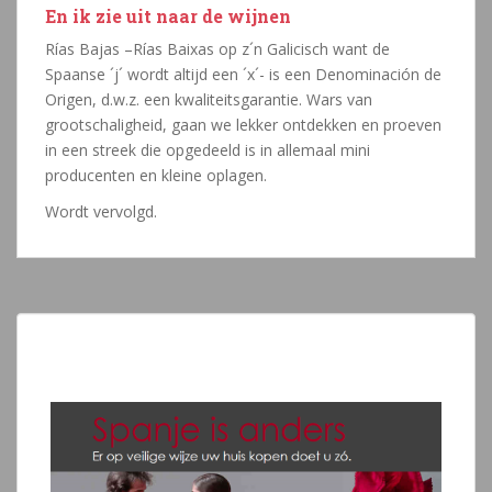
En ik zie uit naar de wijnen
Rías Bajas –Rías Baixas op z´n Galicisch want de
Spaanse ´j´ wordt altijd een ´x´- is een Denominación de
Origen, d.w.z. een kwaliteitsgarantie. Wars van
grootschaligheid, gaan we lekker ontdekken en proeven
in een streek die opgedeeld is in allemaal mini
producenten en kleine oplagen.
Wordt vervolgd.