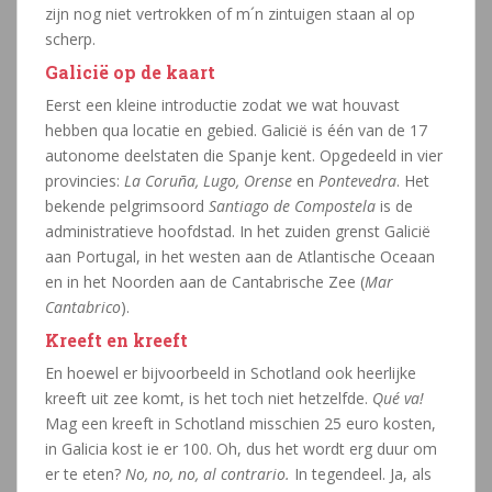
zijn nog niet vertrokken of m´n zintuigen staan al op
scherp.
Galicië op de kaart
Eerst een kleine introductie zodat we wat houvast
hebben qua locatie en gebied. Galicië is één van de 17
autonome deelstaten die Spanje kent. Opgedeeld in vier
provincies:
La Coruña, Lugo, Orense
en
Pontevedra
. Het
bekende pelgrimsoord
Santiago de Compostela
is de
administratieve hoofdstad. In het zuiden grenst Galicië
aan Portugal, in het westen aan de Atlantische Oceaan
en in het Noorden aan de Cantabrische Zee (
Mar
Cantabrico
).
Kreeft en kreeft
En hoewel er bijvoorbeeld in Schotland ook heerlijke
kreeft uit zee komt, is het toch niet hetzelfde.
Qué va!
Mag een kreeft in Schotland misschien 25 euro kosten,
in Galicia kost ie er 100. Oh, dus het wordt erg duur om
er te eten?
No, no, no, al contrario.
In tegendeel. Ja, als