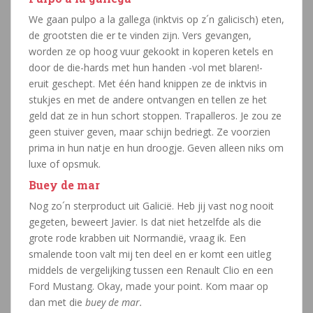
We gaan pulpo a la gallega (inktvis op z´n galicisch) eten,
de grootsten die er te vinden zijn. Vers gevangen,
worden ze op hoog vuur gekookt in koperen ketels en
door de die-hards met hun handen -vol met blaren!-
eruit geschept. Met één hand knippen ze de inktvis in
stukjes en met de andere ontvangen en tellen ze het
geld dat ze in hun schort stoppen. Trapalleros. Je zou ze
geen stuiver geven, maar schijn bedriegt. Ze voorzien
prima in hun natje en hun droogje. Geven alleen niks om
luxe of opsmuk.
Buey de mar
Nog zo´n sterproduct uit Galicië. Heb jij vast nog nooit
gegeten, beweert Javier. Is dat niet hetzelfde als die
grote rode krabben uit Normandië, vraag ik. Een
smalende toon valt mij ten deel en er komt een uitleg
middels de vergelijking tussen een Renault Clio en een
Ford Mustang. Okay, made your point. Kom maar op
dan met die
buey de mar.