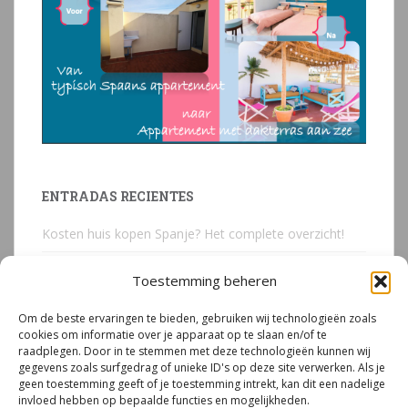
ENTRADAS RECIENTES
Kosten huis kopen Spanje? Het complete overzicht!
Huis kopen in Spanje? Voorkom deze 3 kostbare
Toestemming beheren
juridische valkuilen
Om de beste ervaringen te bieden, gebruiken wij technologieën zoals
Due Diligence Spaans vastgoed
cookies om informatie over je apparaat op te slaan en/of te
raadplegen. Door in te stemmen met deze technologieën kunnen wij
Emigreren naar Spanje Expert Call | Illegaal bouwen
gegevens zoals surfgedrag of unieke ID's op deze site verwerken. Als je
door Mirjam van Riet (jan 2026)
geen toestemming geeft of je toestemming intrekt, kan dit een nadelige
invloed hebben op bepaalde functies en mogelijkheden.