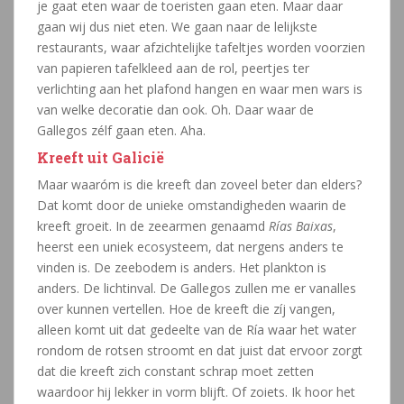
je gaat eten waar de toeristen gaan eten. Maar daar
gaan wij dus niet eten. We gaan naar de lelijkste
restaurants, waar afzichtelijke tafeltjes worden voorzien
van papieren tafelkleed aan de rol, peertjes ter
verlichting aan het plafond hangen en waar men wars is
van welke decoratie dan ook. Oh. Daar waar de
Gallegos zélf gaan eten. Aha.
Kreeft uit Galicië
Maar waaróm is die kreeft dan zoveel beter dan elders?
Dat komt door de unieke omstandigheden waarin de
kreeft groeit. In de zeearmen genaamd
Rías Baixas
,
heerst een uniek ecosysteem, dat nergens anders te
vinden is. De zeebodem is anders. Het plankton is
anders. De lichtinval. De Gallegos zullen me er vanalles
over kunnen vertellen. Hoe de kreeft die zíj vangen,
alleen komt uit dat gedeelte van de Ría waar het water
rondom de rotsen stroomt en dat juist dat ervoor zorgt
dat die kreeft zich constant schrap moet zetten
waardoor hij lekker in vorm blijft. Of zoiets. Ik hoor het