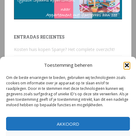
ENTRADAS RECIENTES
Kosten huis kopen Spanje? Het complete overzicht!
Huis kopen in Spanje? Voorkom deze 3 kostbare
Toestemming beheren
juridische valkuilen
Om de beste ervaringen te bieden, gebruiken wij technologieën zoals
Due Diligence Spaans vastgoed
cookies om informatie over je apparaat op te slaan en/of te
raadplegen. Door in te stemmen met deze technologieën kunnen wij
Emigreren naar Spanje Expert Call | Illegaal bouwen
gegevens zoals surfgedrag of unieke ID's op deze site verwerken. Als je
door Mirjam van Riet (jan 2026)
geen toestemming geeft of je toestemming intrekt, kan dit een nadelige
invloed hebben op bepaalde functies en mogelijkheden.
Illegale bouw Spanje
AKKOORD