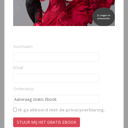
Voornaam
Email
Onderwerp
Ik ga akkoord met de
privacyverklaring
.