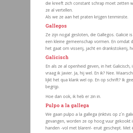
die kreeft zich constant schrap moet zetten waa
ze al vertellen.
Als we ze aan het praten krijgen tenminste.
Gallegos
Ze zijn nogal gesloten, die Gallegos. Galicië
een kleine gemeenschap vormen. En omdat de
het gaat om visserij, jacht en drankstokerij,
Galicisch
En als ze al openheid geven, in het Galicisch, i
vraag ik Javier. Ja, hij wel. En ik? Nee. Waarsc
lijkt het qua klank wel op. En op schrift? Ik g
begrijp.
Hoe dan ook, ik heb er zin in.
Pulpo a la gallega
We gaan pulpo a la gallega (inktvis op z´n gali
gevangen, worden ze op hoog vuur gekookt i
handen -vol met blaren!- eruit geschept. Met 