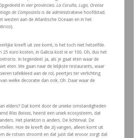
pgedeeld in vier provincies:
La Coruña, Lugo, Orense
tiago de Compostela
is de administratieve hoofdstad.
 het westen aan de Atlantische Oceaan en in het
brico
).
rlijke kreeft uit zee komt, is het toch niet hetzelfde.
25 euro kosten, in Galicia kost ie er 100. Oh, dus het
ontrario.
In tegendeel. Ja, als je gaat eten waar de
iet eten. We gaan naar de lelijkste restaurants, waar
ieren tafelkleed aan de rol, peertjes ter verlichting
van welke decoratie dan ook. Oh. Daar waar de
 dan elders? Dat komt door de unieke omstandigheden
naamd
Rías Baixas
, heerst een uniek ecosysteem, dat
nders. Het plankton is anders. De lichtinval. De
tellen. Hoe de kreeft die zíj vangen, alleen komt uit
m de rotsen stroomt en dat juist dat ervoor zorgt dat