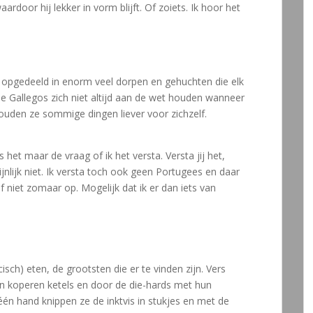
rdoor hij lekker in vorm blijft. Of zoiets. Ik hoor het
 is opgedeeld in enorm veel dorpen en gehuchten die elk
 Gallegos zich niet altijd aan de wet houden wanneer
 houden ze sommige dingen liever voor zichzelf.
s het maar de vraag of ik het versta. Versta jij het,
hijnlijk niet. Ik versta toch ook geen Portugees en daar
eef niet zomaar op. Mogelijk dat ik er dan iets van
cisch) eten, de grootsten die er te vinden zijn. Vers
n koperen ketels en door de die-hards met hun
één hand knippen ze de inktvis in stukjes en met de