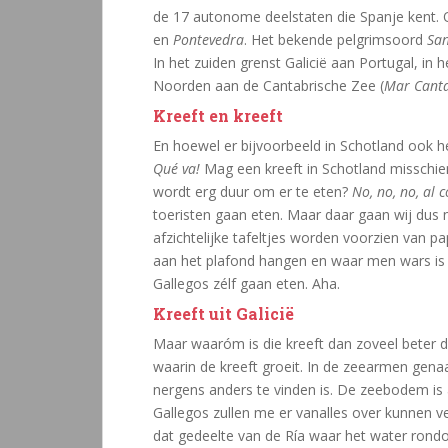
de 17 autonome deelstaten die Spanje kent. O
en
Pontevedra
. Het bekende pelgrimsoord
San
In het zuiden grenst Galicië aan Portugal, in
Noorden aan de Cantabrische Zee (
Mar Canta
Kreeft en kreeft
En hoewel er bijvoorbeeld in Schotland ook hee
Qué va!
Mag een kreeft in Schotland misschien 
wordt erg duur om er te eten?
No, no, no, al c
toeristen gaan eten. Maar daar gaan wij dus n
afzichtelijke tafeltjes worden voorzien van pap
aan het plafond hangen en waar men wars is 
Gallegos zélf gaan eten. Aha.
Kreeft uit Galicië
Maar waaróm is die kreeft dan zoveel beter
waarin de kreeft groeit. In de zeearmen ge
nergens anders te vinden is. De zeebodem is a
Gallegos zullen me er vanalles over kunnen ver
dat gedeelte van de Ría waar het water rondo