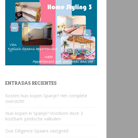
ENTRADAS RECIENTES
Kosten huis kopen Spanje? Het complete
overzicht!
Huis kopen in Spanje? Voorkom deze 3
kostbare juridische valkuilen
Due Diligence Spaans vastgoed