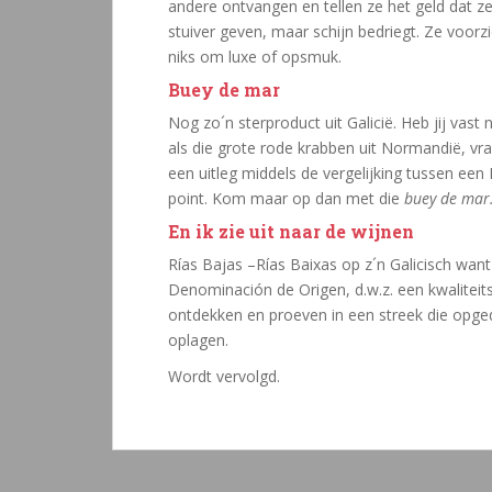
andere ontvangen en tellen ze het geld dat ze
stuiver geven, maar schijn bedriegt. Ze voorz
niks om luxe of opsmuk.
Buey de mar
Nog zo´n sterproduct uit Galicië. Heb jij vast 
als die grote rode krabben uit Normandië, vra
een uitleg middels de vergelijking tussen ee
point. Kom maar op dan met die
buey de mar
En ik zie uit naar de wijnen
Rías Bajas –Rías Baixas op z´n Galicisch want 
Denominación de Origen, d.w.z. een kwaliteit
ontdekken en proeven in een streek die opged
oplagen.
Wordt vervolgd.