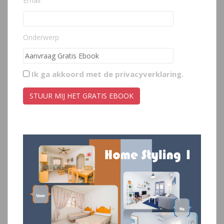
Email
Onderwerp
Ik ga akkoord met de
privacyverklaring
.