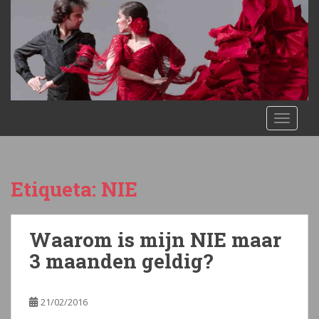
S
k
i
p
t
o
m
TOGGLE
a
i
n
c
Etiqueta:
NIE
o
n
t
Waarom is mijn NIE maar
e
n
3 maanden geldig?
t
21/02/2016