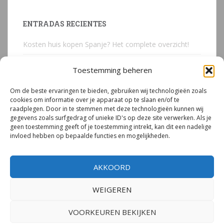
ENTRADAS RECIENTES
Kosten huis kopen Spanje? Het complete overzicht!
Huis kopen in Spanje? Voorkom deze 3 kostbare
Toestemming beheren
juridische valkuilen
Om de beste ervaringen te bieden, gebruiken wij technologieën zoals
Due Diligence Spaans vastgoed
cookies om informatie over je apparaat op te slaan en/of te
raadplegen. Door in te stemmen met deze technologieën kunnen wij
Emigreren naar Spanje Expert Call | Illegaal bouwen
gegevens zoals surfgedrag of unieke ID's op deze site verwerken. Als je
door Mirjam van Riet (jan 2026)
geen toestemming geeft of je toestemming intrekt, kan dit een nadelige
invloed hebben op bepaalde functies en mogelijkheden.
Illegale bouw Spanje
AKKOORD
WEIGEREN
VOORKEUREN BEKIJKEN
© 2026
Mirjam van Riet | Spanje Expert
– Alle rechten voorbehouden.