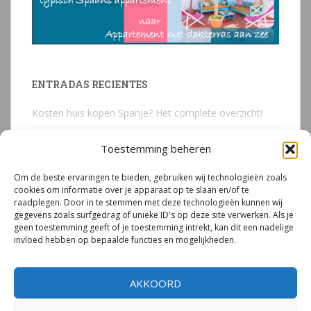
ENTRADAS RECIENTES
Kosten huis kopen Spanje? Het complete overzicht!
Huis kopen in Spanje? Voorkom deze 3 kostbare
Toestemming beheren
juridische valkuilen
Om de beste ervaringen te bieden, gebruiken wij technologieën zoals
Due Diligence Spaans vastgoed
cookies om informatie over je apparaat op te slaan en/of te
raadplegen. Door in te stemmen met deze technologieën kunnen wij
Emigreren naar Spanje Expert Call | Illegaal bouwen
gegevens zoals surfgedrag of unieke ID's op deze site verwerken. Als je
door Mirjam van Riet (jan 2026)
geen toestemming geeft of je toestemming intrekt, kan dit een nadelige
invloed hebben op bepaalde functies en mogelijkheden.
Illegale bouw Spanje
AKKOORD