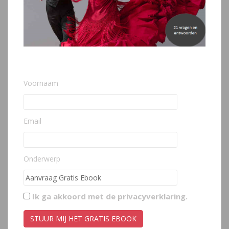
Voornaam
Email
Onderwerp
Ik ga akkoord met de
privacyverklaring
.