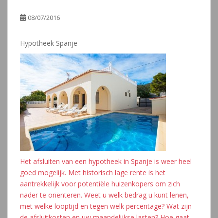
08/07/2016
Hypotheek Spanje
Het afsluiten van een hypotheek in Spanje is weer heel
goed mogelijk. Met historisch lage rente is het
aantrekkelijk voor potentiële huizenkopers om zich
nader te oriënteren. Weet u welk bedrag u kunt lenen,
met welke looptijd en tegen welk percentage? Wat zijn
de afsluitkosten en uw maandelijkse lasten? Hoe gaat