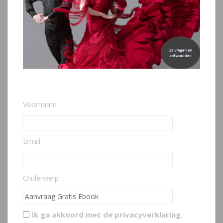
Voornaam
Email
Onderwerp
Ik ga akkoord met de
privacyverklaring
.