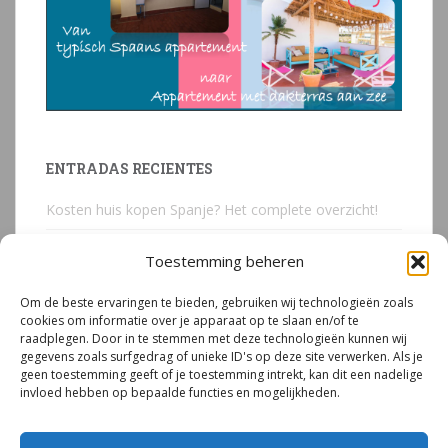
ENTRADAS RECIENTES
Kosten huis kopen Spanje? Het complete overzicht!
Huis kopen in Spanje? Voorkom deze 3 kostbare
Toestemming beheren
juridische valkuilen
Om de beste ervaringen te bieden, gebruiken wij technologieën zoals
Due Diligence Spaans vastgoed
cookies om informatie over je apparaat op te slaan en/of te
raadplegen. Door in te stemmen met deze technologieën kunnen wij
Emigreren naar Spanje Expert Call | Illegaal bouwen
gegevens zoals surfgedrag of unieke ID's op deze site verwerken. Als je
door Mirjam van Riet (jan 2026)
geen toestemming geeft of je toestemming intrekt, kan dit een nadelige
invloed hebben op bepaalde functies en mogelijkheden.
Illegale bouw Spanje