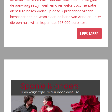
de aanvraag in zijn werk en over welke documentatie
dient u te beschikken? Op deze 7 prangende vragen
hieronder een antwoord aan de hand van Anna en Peter
die een huis willen kopen dat 163.000 euro kost.