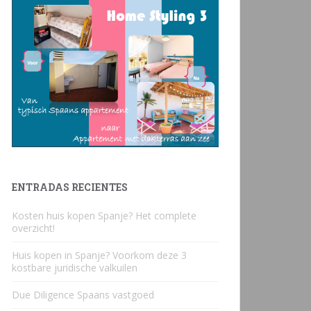
ENTRADAS RECIENTES
Kosten huis kopen Spanje? Het complete
overzicht!
Huis kopen in Spanje? Voorkom deze 3
kostbare juridische valkuilen
Due Diligence Spaans vastgoed