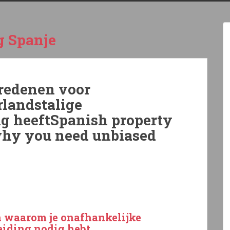
g Spanje
redenen voor
landstalige
g heeftSpanish property
why you need unbiased
n waarom je onafhankelijke
eiding nodig hebt