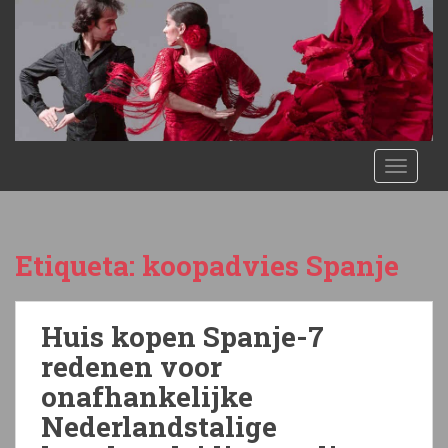
S
k
i
p
t
o
m
TOGGLE
a
i
n
c
Etiqueta:
koopadvies Spanje
o
n
t
Huis kopen Spanje-7
e
n
redenen voor
t
onafhankelijke
Nederlandstalige