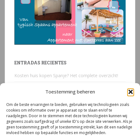
ENTRADAS RECIENTES
Kosten huis kopen Spanje? Het complete overzicht!
Huis kopen in Spanje? Voorkom deze 3 kostbare
Toestemming beheren
juridische valkuilen
Om de beste ervaringen te bieden, gebruiken wij technologieën zoals
Due Diligence Spaans vastgoed
cookies om informatie over je apparaat op te slaan en/of te
raadplegen. Door in te stemmen met deze technologieën kunnen wij
Emigreren naar Spanje Expert Call | Illegaal bouwen
gegevens zoals surfgedrag of unieke ID's op deze site verwerken. Als je
door Mirjam van Riet (jan 2026)
geen toestemming geeft of je toestemming intrekt, kan dit een nadelige
invloed hebben op bepaalde functies en mogelijkheden.
Illegale bouw Spanje